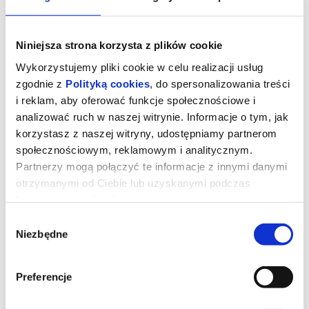
Niniejsza strona korzysta z plików cookie
Wykorzystujemy pliki cookie w celu realizacji usług
zgodnie z
Polityką cookies
, do spersonalizowania treści
i reklam, aby oferować funkcje społecznościowe i
analizować ruch w naszej witrynie. Informacje o tym, jak
korzystasz z naszej witryny, udostępniamy partnerom
społecznościowym, reklamowym i analitycznym.
Partnerzy mogą połączyć te informacje z innymi danymi
otrzymanymi od Ciebie lub uzyskanymi podczas
Sny o słoniach (Mała Sala)
korzystania z ich usług.
Wybór
Niezbędne
zgody
Szaleni naukowcy i podróżnicy to ulubieni bohaterowie filmów
Wernera Herzoga. Tym razem reżyser skupia się na poszukiwaniu
olbrzymich słoni-duchów, których daleki krewny został
wystawiony w Muzeum Historii Naturalnej w Waszyngtonie. Dr
Preferencje
Steve Boyes tropi ukrywające się przed człowiekiem stado w
Angoli, na niezamieszkałych terenach wielkości Anglii, które
tubylcy nazywają końcem świata. Herzog dokumentuje obsesje,