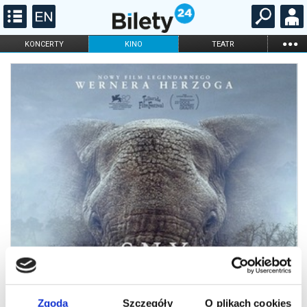
...
KONCERTY
KINO
TEATR
KABARET I
FILHARMONIA
OPERA I BALET
STAND-UP
DLA DZIECI
ONLINE
KARNETY
Zgoda
Szczegóły
O plikach cookies