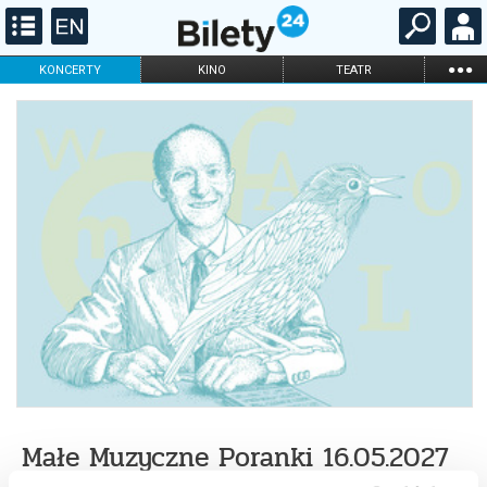
...
KONCERTY
KINO
TEATR
KABARET I
FILHARMONIA
OPERA I BALET
STAND-UP
DLA DZIECI
ONLINE
KARNETY
Małe Muzyczne Poranki 16.05.2027
godz. 11.00