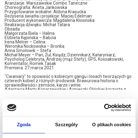
Aranżacje: Warszawskie Combo Taneczne
Choreografia: Aneta Jankowska
Przygotowanie wokalne: Aldona Krasucka
Reżyseria światła i projekcje: Maciej Edelman
Producent wykonawcza: Magdalena Kłosińska
Realizacja dźwięku: Michał Tatara
Obsada:
Małgorzata Biela – Halina
Elżbieta Kępińska – Babcia
Irena Melcer – Celina
Weronika Nockowska – Bronka
Anna Smołowik – Stefa
Michał Meyer – Pan, Żul, Ksiądz, Dziennikarz, Kataryniarz,
Psycholog Celebryta, Andrzej (mąż Stefy), GPS, Kossakowski,
Komentator, Romek Tasak
Premiera: 27 marca 2021
"Cwaniary" to opowieść o kobiecym gangu i losach tworzących go
czterech kobiet z różnych środowisk. Brawurowa historia o
sprawiedliwości i zemście, karze i winie.
Adaptacja Marty Konarzewskiej i Agnieszki Glińskiej korzysta z
postaci i elementów fabuły głośnej łotrzykowskiej powieści Sylwii
Chutnik, ale jednocześnie wpisuje tę historię w pejzaż dzisiejszej
Warszawy. Zapraszamy na wciągającą, chuligańską, kobiecą
czytaj więcej o
opowiastkę o życiu i śmierci, dopełnioną balladami podwórkowymi
wydarzeniu
w aranżacjach Jana Młynarskiego.
*******
Zgoda
Szczegóły
O plikach cookies
Bezpieczne zakupy w Bilety24. W przypadku odwołania
wydarzenia, gwarantujemy automatyczny zwrot środków
potwierdzony komunikatem wysyłanym na adres e-mail, podany