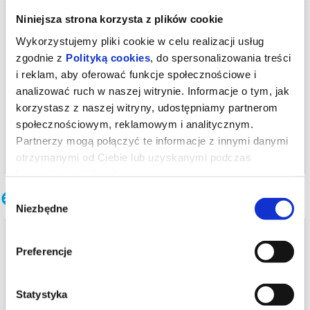
podczas zakupu.
Bilety na termin:
Niniejsza strona korzysta z plików cookie
08.11.2026 , g. 16:00 (niedziela)
Wykorzystujemy pliki cookie w celu realizacji usług
08.11.2026 , g. 16:00
zgodnie z
Polityką cookies
, do spersonalizowania treści
Warszawa
i reklam, aby oferować funkcje społecznościowe i
analizować ruch w naszej witrynie. Informacje o tym, jak
Teatr Polonia w Warszawie
korzystasz z naszej witryny, udostępniamy partnerom
od 77,00 pln
społecznościowym, reklamowym i analitycznym.
Partnerzy mogą połączyć te informacje z innymi danymi
kup bilet
otrzymanymi od Ciebie lub uzyskanymi podczas
korzystania z ich usług.
Inne terminy
Wybór
Niezbędne
zgody
CWANIARY
Preferencje
26.08.2026 , g. 19:00
Warszawa
Statystyka
Teatr Polonia w Warszawie