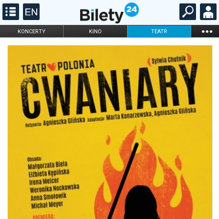
...
KONCERTY
KINO
TEATR
KABARET I
FILHARMONIA
OPERA I BALET
STAND-UP
DLA DZIECI
ONLINE
KARNETY