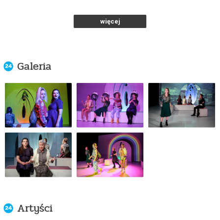
Teatr Polonia w Warszawie
od 77,00 pln
więcej
kup bilet
Galeria
Artyści