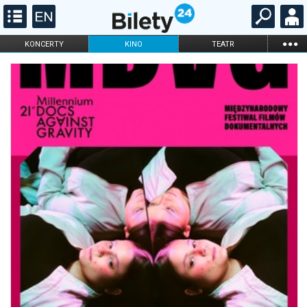
...
KONCERTY
KINO
TEATR
KABARET I
FILHARMONIA
OPERA I BALET
STAND-UP
DLA DZIECI
ONLINE
KARNETY