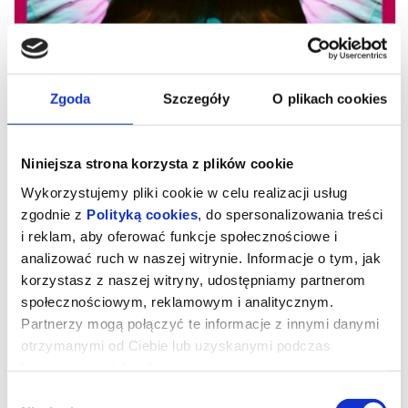
Zgoda
Szczegóły
O plikach cookies
Niniejsza strona korzysta z plików cookie
Wykorzystujemy pliki cookie w celu realizacji usług
zgodnie z
Polityką cookies
, do spersonalizowania treści
i reklam, aby oferować funkcje społecznościowe i
21. MDAG Naturalna dzikość serca /
analizować ruch w naszej witrynie. Informacje o tym, jak
korzystasz z naszej witryny, udostępniamy partnerom
A New Kind of Wilderness
społecznościowym, reklamowym i analitycznym.
Partnerzy mogą połączyć te informacje z innymi danymi
otrzymanymi od Ciebie lub uzyskanymi podczas
środa, 15 maja - godz. 15.30
Naturalna dzikość serca (A New Kind of Wilderness)
korzystania z ich usług.
Norwegia / Norway, 2024, 83 min
Reżyseria / Directed by: Silje Evensmo Jacobsen
Wybór
Zdjęcia / Cinematography by: Silje Evensmo Jacobsen, Karine