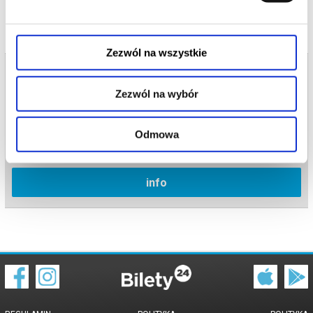
potwierdzony komunikatem wysyłanym na adres e-mail, podany
podczas zakupu.
Zezwól na wszystkie
Bilety na termin:
11.05.2025 , g. 20:30 (niedziela)
Zezwól na wybór
11.05.2025 , g. 20:30
Bydgoszcz
Odmowa
Kino Orzeł w Bydgoszczy
info