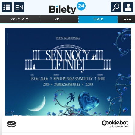
...
KONCERTY
KINO
TEATR
KABARET I
FILHARMONIA
OPERA I BALET
STAND-UP
DLA DZIECI
ONLINE
KARNETY