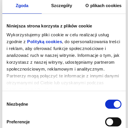
Zgoda
Szczegóły
O plikach cookies
Niniejsza strona korzysta z plików cookie
Wykorzystujemy pliki cookie w celu realizacji usług
zgodnie z
Polityką cookies
, do spersonalizowania treści
i reklam, aby oferować funkcje społecznościowe i
analizować ruch w naszej witrynie. Informacje o tym, jak
korzystasz z naszej witryny, udostępniamy partnerom
społecznościowym, reklamowym i analitycznym.
Partnerzy mogą połączyć te informacje z innymi danymi
SEN NOCY LETNIEJ - Teatr
otrzymanymi od Ciebie lub uzyskanymi podczas
Szamotanina SzOK
korzystania z ich usług.
Wybór
Niezbędne
zgody
Najpopularniejsza sztuka Williama Szekspira opowiadająca o
kapryśnej naturze miłości, szaleństwie uczuć oraz o tym, że
granica między snem a jawą bywa płynna. Ta intrygująca komedia
pomyłek łącząca świat ludzi i postaci magicznych zrealizowana
Preferencje
została przez Teatr Szamotanina Szamotulskiego Ośrodka
Kultury w reżyserii i inscenizacji Piotra Witonia.