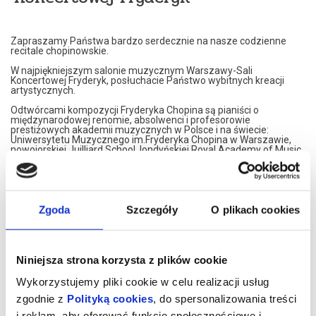
Zapraszamy Państwa bardzo serdecznie na nasze codzienne
recitale chopinowskie.
W najpiękniejszym salonie muzycznym Warszawy-Sali
Koncertowej Fryderyk, posłuchacie Państwo wybitnych kreacji
artystycznych.
Odtwórcami kompozycji Fryderyka Chopina są pianiści o
międzynarodowej renomie, absolwenci i profesorowie
prestiżowych akademii muzycznych w Polsce i na świecie:
Uniwersytetu Muzycznego im.Fryderyka Chopina w Warszawie,
nowojorskiej Juilliard School, londyńskiej Royal Academy of Music,
Konserwatorium w Moskwie czy francuskiego Conservatoire de
Paris.
Nasi artyści przedstawiają własne interpretacje utworów
Fryderyka Chopina. W programie znajdą Państwo najsłynniejsze
Jego kompozycje.
Zgoda
Szczegóły
O plikach cookies
Artyści graja na znakomitym, koncertowym fortepianie Steinway,
należącym do najbardziej uznawanej marki na świecie.
Koncerty maja formę XIX spotkań muzycznych. Wnętrze,
Niniejsza strona korzysta z plików cookie
inspirowane jest XIX wiekiem, stąd eleganckie, kryształowe
żyrandole i stylowe dodatki XIX wiecznych designerów. Sala
Wykorzystujemy pliki cookie w celu realizacji usług
Koncertowa Fryderyk została uznana za najpiękniejszą sale
kameralną w Warszawie.
zgodnie z
Polityką cookies
, do spersonalizowania treści
i reklam, aby oferować funkcje społecznościowe i