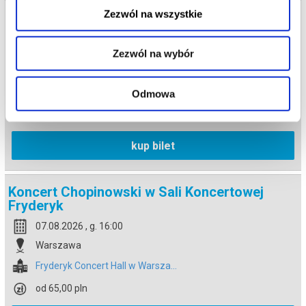
Zezwól na wszystkie
Koncert Chopinowski w Sali Koncertowej
Fryderyk
07.08.2026 , g. 14:30
Zezwól na wybór
Warszawa
Fryderyk Concert Hall w Warsza...
Odmowa
od 65,00 pln
kup bilet
Koncert Chopinowski w Sali Koncertowej
Fryderyk
07.08.2026 , g. 16:00
Warszawa
Fryderyk Concert Hall w Warsza...
od 65,00 pln