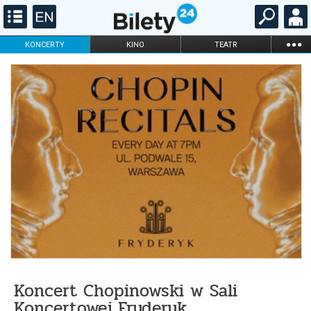
...
KONCERTY
KINO
TEATR
KABARET I
FILHARMONIA
OPERA I BALET
STAND-UP
DLA DZIECI
ONLINE
KARNETY
Koncert Chopinowski w Sali
Koncertowej Fryderyk