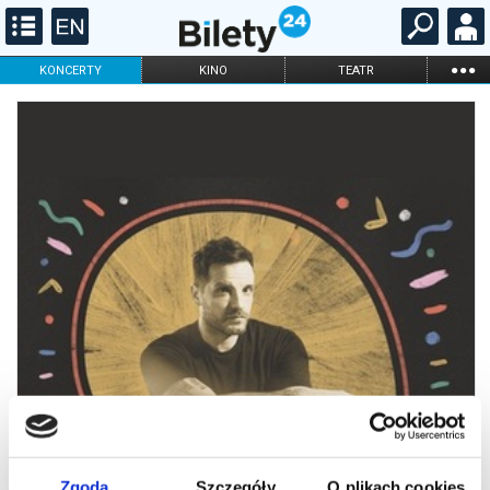
...
KONCERTY
KINO
TEATR
KABARET I
FILHARMONIA
OPERA I BALET
STAND-UP
DLA DZIECI
ONLINE
KARNETY
Zgoda
Szczegóły
O plikach cookies