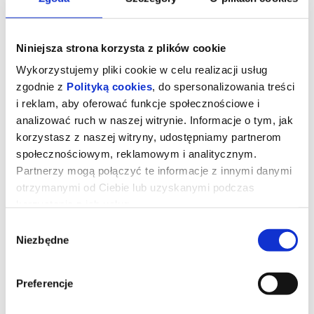
Niniejsza strona korzysta z plików cookie
Wykorzystujemy pliki cookie w celu realizacji usług
zgodnie z
Polityką cookies
, do spersonalizowania treści
i reklam, aby oferować funkcje społecznościowe i
analizować ruch w naszej witrynie. Informacje o tym, jak
korzystasz z naszej witryny, udostępniamy partnerom
społecznościowym, reklamowym i analitycznym.
16. Lublin Jazz Festiwal: Forever
Partnerzy mogą połączyć te informacje z innymi danymi
Ahead: ANTONIO RAIA (IT) – [Σ]
otrzymanymi od Ciebie lub uzyskanymi podczas
SIGMA / premiera!
korzystania z ich usług.
Wybór
Niezbędne
zgody
Antonio Raia - Σ [sigma] to całkowicie akustyczne dzieło oparte na
brzmieniu saksofonu barytonowego i altowego, koshi oraz głosu.
To muzyka traktowana jako rytuał – ciało złożone z fragmentów,
Preferencje
które w zestawieniu generują moment olśnienia. Nie chodzi o
jedność, lecz o sakralną akumulację tego, co niewidzialne i ulotne.
Koncepcja projektu wyrasta z praktyki improwizacji, muzyki
współczesnej i działań interdyscyplinarnych, w których dźwięk,