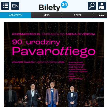
...
KONCERTY
KINO
TEATR
KABARET I
FILHARMONIA
OPERA I BALET
STAND-UP
DLA DZIECI
ONLINE
KARNETY