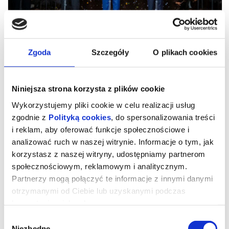
Zgoda
Szczegóły
O plikach cookies
Niniejsza strona korzysta z plików cookie
Wykorzystujemy pliki cookie w celu realizacji usług
zgodnie z
Polityką cookies
, do spersonalizowania treści
i reklam, aby oferować funkcje społecznościowe i
90. urodziny Pavarottiego. Koncert
analizować ruch w naszej witrynie. Informacje o tym, jak
gwiazd z Arena di Verona 2025
korzystasz z naszej witryny, udostępniamy partnerom
społecznościowym, reklamowym i analitycznym.
Partnerzy mogą połączyć te informacje z innymi danymi
Jesienią 2025 roku w słynnej Arena di Verona zebrały się
otrzymanymi od Ciebie lub uzyskanymi podczas
największe gwiazdy opery i popu, w tym Andrea Bocelli, Jonathan
korzystania z ich usług.
Tetelman, Angela Gheorghiu i Il Volo, by dać niebywały koncert,
który... przywrócił do życia Luciana Pavarottiego, króla tenorów i
wielkiego śpiewaka zwykłych ludzi. Jego dwaj żyjący koledzy,
Wybór
Plácido Domingo i José Carreras, zaśpiewali z nim na żywo.
Niezbędne