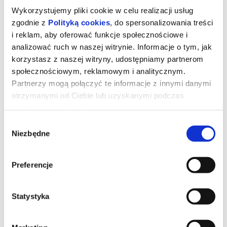
Wykorzystujemy pliki cookie w celu realizacji usług
zgodnie z
Polityką cookies
, do spersonalizowania treści
i reklam, aby oferować funkcje społecznościowe i
analizować ruch w naszej witrynie. Informacje o tym, jak
korzystasz z naszej witryny, udostępniamy partnerom
społecznościowym, reklamowym i analitycznym.
Partnerzy mogą połączyć te informacje z innymi danymi
otrzymanymi od Ciebie lub uzyskanymi podczas
korzystania z ich usług.
Wybór
Niezbędne
zgody
Koncert kolęd i pastorałek HEJ
KOLĘDA
Preferencje
*******
Statystyka
Bezpieczne zakupy w Bilety24. W przypadku odwołania
wydarzenia, gwarantujemy automatyczny zwrot środków
potwierdzony komunikatem wysyłanym na adres e-mail, podany