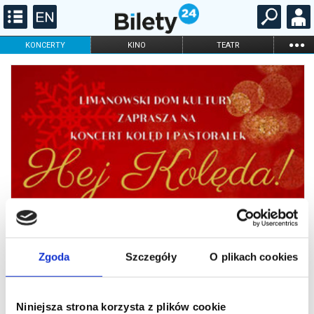
...
KONCERTY
KINO
TEATR
KABARET I
FILHARMONIA
OPERA I BALET
STAND-UP
DLA DZIECI
ONLINE
KARNETY
Zgoda
Szczegóły
O plikach cookies
Niniejsza strona korzysta z plików cookie