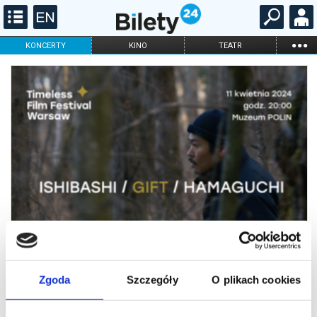
...
KONCERTY
KINO
TEATR
KABARET I
FILHARMONIA
OPERA I BALET
STAND-UP
DLA DZIECI
ONLINE
KARNETY
Zgoda
Szczegóły
O plikach cookies
Ishibashi | GIFT | Hamaguchi |
Timeless Film Festival Warsaw