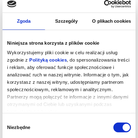
Sala Koncertowa
Zgoda
Szczegóły
O plikach cookies
Abonament / Symfoniczne Piątki 2, Złote Piątki
(dawne B1,Z1)
Niniejsza strona korzysta z plików cookie
Wykonawcy:
Wykorzystujemy pliki cookie w celu realizacji usług
Orkiestra Filharmonii Narodowej
zgodnie z
Polityką cookies
, do spersonalizowania treści
Jacek Kaspszyk - dyrygent
i reklam, aby oferować funkcje społecznościowe i
Agneta Eichenholz - sopran
analizować ruch w naszej witrynie. Informacje o tym, jak
Alban Berg
korzystasz z naszej witryny, udostępniamy partnerom
Trzy fragmenty z opery
Wozzeck
[20']
społecznościowym, reklamowym i analitycznym.
... przerwa [20']
Partnerzy mogą połączyć te informacje z innymi danymi
otrzymanymi od Ciebie lub uzyskanymi podczas
Gustav Mahler
korzystania z ich usług.
IX Symfonia D-dur [81']
Wybór
*******
Niezbędne
zgody
Bezpieczne zakupy w Bilety24. W przypadku odwołania
wydarzenia, gwarantujemy automatyczny zwrot środków