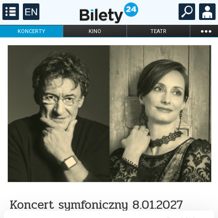
...
KONCERTY
KINO
TEATR
KABARET I
FILHARMONIA
OPERA I BALET
STAND-UP
DLA DZIECI
ONLINE
KARNETY
Koncert symfoniczny 8.01.2027
g.19:30