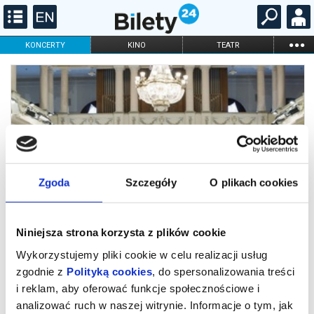
...
KONCERTY
KINO
TEATR
KABARET I
FILHARMONIA
OPERA I BALET
STAND-UP
DLA DZIECI
ONLINE
KARNETY
Zgoda
Szczegóły
O plikach cookies
Niniejsza strona korzysta z plików cookie
Wykorzystujemy pliki cookie w celu realizacji usług
zgodnie z
Polityką cookies
, do spersonalizowania treści
i reklam, aby oferować funkcje społecznościowe i
Narodowa Ork Symf Ukrainy
analizować ruch w naszej witrynie. Informacje o tym, jak
13.10.2022 g. 19