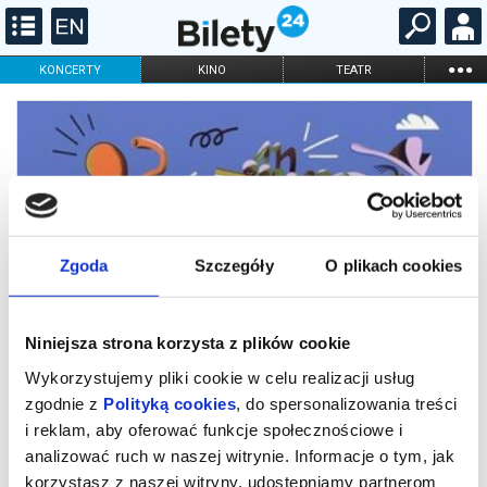
...
KONCERTY
KINO
TEATR
KABARET I
FILHARMONIA
OPERA I BALET
STAND-UP
DLA DZIECI
ONLINE
KARNETY
Zgoda
Szczegóły
O plikach cookies
Niniejsza strona korzysta z plików cookie
Wykorzystujemy pliki cookie w celu realizacji usług
zgodnie z
Polityką cookies
, do spersonalizowania treści
i reklam, aby oferować funkcje społecznościowe i
137. Od brzuszka do uszka
analizować ruch w naszej witrynie. Informacje o tym, jak
maluszka
korzystasz z naszej witryny, udostępniamy partnerom