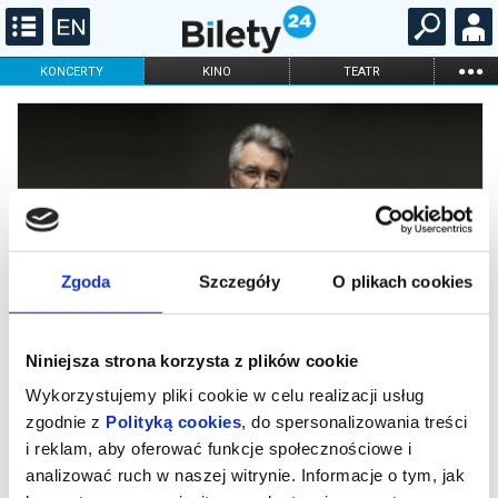
...
KONCERTY
KINO
TEATR
KABARET I
FILHARMONIA
OPERA I BALET
STAND-UP
DLA DZIECI
ONLINE
KARNETY
Zgoda
Szczegóły
O plikach cookies
Niniejsza strona korzysta z plików cookie
Wykorzystujemy pliki cookie w celu realizacji usług
zgodnie z
Polityką cookies
, do spersonalizowania treści
i reklam, aby oferować funkcje społecznościowe i
Viva Verdi - gala operowa
analizować ruch w naszej witrynie. Informacje o tym, jak