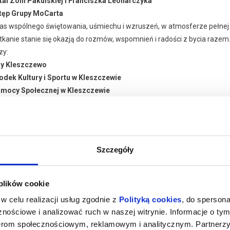
ital Zofii Pakulskiej i Franciszka Leonarczyka
stęp Grupy MoCarta
as wspólnego świętowania, uśmiechu i wzruszeń, w atmosferze pełnej ci
tkanie stanie się okazją do rozmów, wspomnień i radości z bycia razem
zy:
y Kleszczewo
dek Kultury i Sportu w Kleszczewie
mocy Społecznej w Kleszczewie
isja Rozwiązywania Problemów Alkoholowych
raszamy – niech Kleszczewska Złota Jesień rozświetli ten wieczór muz
Szczegóły
aj więcej o
zakupy w Bilety24. W przypadku odwołania wydarzenia, gwarantujemy
darzeniu
a adres e-mail, podany podczas zakupu.
 plików cookie
w celu realizacji usług zgodnie z
Polityką cookies
, do spersona
nościowe i analizować ruch w naszej witrynie. Informacje o tym
Gminny Ośrodek Kultury i Sp
nerom społecznościowym, reklamowym i analitycznym. Partnerz
025 , g. 18:00
(środa)