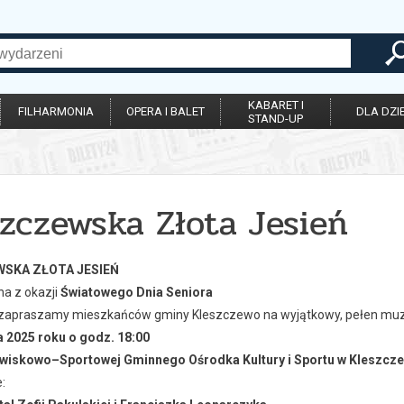
KABARET I
FILHARMONIA
OPERA I BALET
DLA DZIE
STAND-UP
szczewska Złota Jesień
SKA ZŁOTA JESIEŃ
a z okazji
Światowego Dnia Seniora
zapraszamy mieszkańców gminy Kleszczewo na wyjątkowy, pełen muzyki 
a 2025 roku o godz. 18:00
owiskowo–Sportowej Gminnego Ośrodka Kultury i Sportu w Kleszcz
: