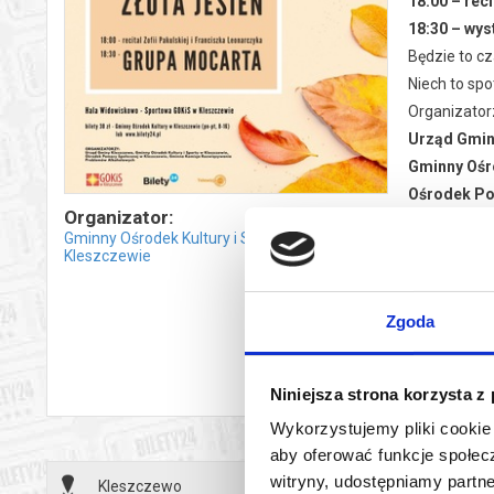
18:00 – rec
18:30 – wy
Będzie to cz
Niech to spo
Organizator
Urząd Gmin
Gminny Ośro
Ośrodek Po
Organizator:
Gminna Kom
Gminny Ośrodek Kultury i Sportu w
Z serca zap
Kleszczewie
*******
Zgoda
czyt
Bezpieczne 
wy
wysyłanym n
Niniejsza strona korzysta z
Wykorzystujemy pliki cookie 
aby oferować funkcje społecz
witryny, udostępniamy part
Kleszczewo
26.11.2