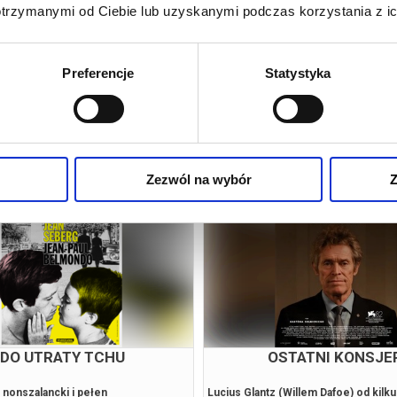
Kleszczewie
otrzymanymi od Ciebie lub uzyskanymi podczas korzystania z ic
Preferencje
Statystyka
pobliżu
Zezwól na wybór
Z
ODYSEJA
GORZKIE ŚWIĘT
autorstwa Homera uznawana za jedno
Po śmierci matki Elsa, pracująca jako