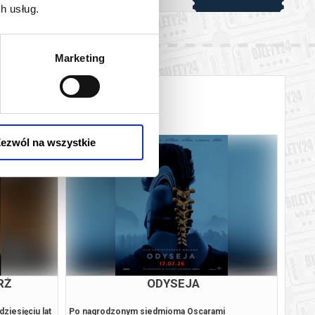
h usług.
Marketing
ezwól na wszystkie
A
HISTORIE RÓWNOLEGŁE - POKAZ
PRZEDPREMIEROWY
 reżyserka
"Historie równoległe" (Histoires parallèles) Reż.
Peter 