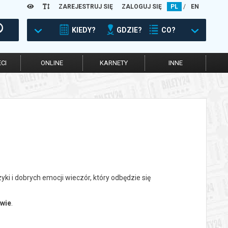
ZAREJESTRUJ SIĘ
ZALOGUJ SIĘ
PL
/
EN
KIEDY?
GDZIE?
CO?
CI
ONLINE
KARNETY
INNE
i dobrych emocji wieczór, który odbędzie się
ewie
.