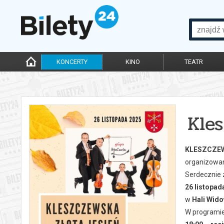
KONCERTY
KINO
TEATR
Kle
KLESZCZEW
organizowan
Serdecznie 
26 listopad
w
Hali Wid
W programie