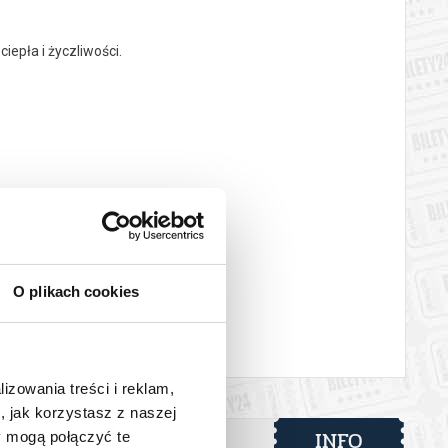
epła i życzliwości.
.
yką, uśmiechem i wspólną radością!
O plikach cookies
 automatyczny zwrot środków potwierdzony komunikatem
lizowania treści i reklam,
, jak korzystasz z naszej
INFO
ortu w
y mogą połączyć te