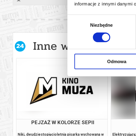
informacje z innymi danymi 
Wybór
Niezbędne
zgody
Inne wydarzenia w 
Odmowa
ODYSEJA
iu lat
Po nagrodzonym siedmioma Oscarami
To opowieść 