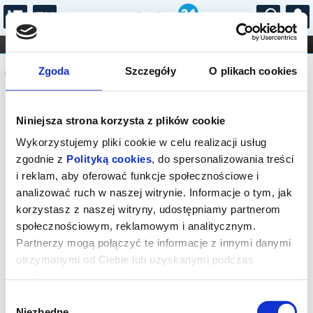
...
KONCERTY
KINO
TEATR
KABARET I
Komunikat
FILHARMONIA
OPERA I BALET
Zgoda
Szczegóły
O plikach cookies
STAND-UP
DLA DZIECI
ONLINE
KARNETY
Sprzedaż biletów on-line na wydarzenie
Niniejsza strona korzysta z plików cookie
została zakończona.
Wykorzystujemy pliki cookie w celu realizacji usług
zgodnie z
Polityką cookies
, do spersonalizowania treści
i reklam, aby oferować funkcje społecznościowe i
analizować ruch w naszej witrynie. Informacje o tym, jak
korzystasz z naszej witryny, udostępniamy partnerom
społecznościowym, reklamowym i analitycznym.
Partnerzy mogą połączyć te informacje z innymi danymi
otrzymanymi od Ciebie lub uzyskanymi podczas
korzystania z ich usług.
Wybór
Niezbędne