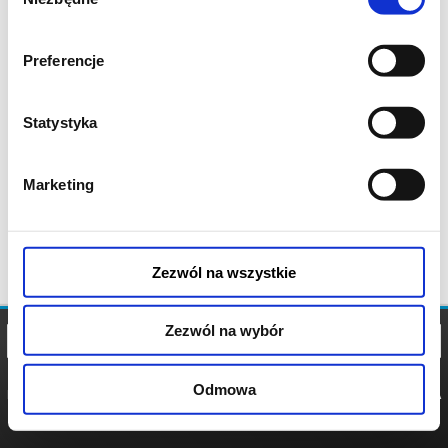
zgody
Preferencje
Statystyka
Marketing
Zezwól na wszystkie
Zezwól na wybór
Odmowa
REGULAMIN
POLITYKA
POLITYKA
COOKIES
PRYWATNOŚCI