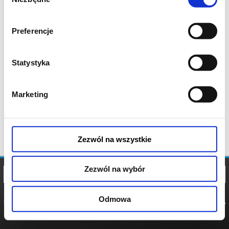
zgody
Preferencje
Statystyka
Marketing
Zezwól na wszystkie
Zezwól na wybór
Odmowa
REGULAMIN
POLITYKA
POLITYKA
COOKIES
PRYWATNOŚCI