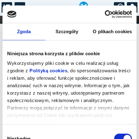
...
KONCERTY
KINO
TEATR
KABARET I
Komunikat
FILHARMONIA
OPERA I BALET
Zgoda
Szczegóły
O plikach cookies
STAND-UP
DLA DZIECI
ONLINE
KARNETY
Sprzedaż biletów on-line na wydarzenie
Niniejsza strona korzysta z plików cookie
została zakończona.
Wykorzystujemy pliki cookie w celu realizacji usług
zgodnie z
Polityką cookies
, do spersonalizowania treści
i reklam, aby oferować funkcje społecznościowe i
analizować ruch w naszej witrynie. Informacje o tym, jak
korzystasz z naszej witryny, udostępniamy partnerom
społecznościowym, reklamowym i analitycznym.
Partnerzy mogą połączyć te informacje z innymi danymi
otrzymanymi od Ciebie lub uzyskanymi podczas
korzystania z ich usług.
Wybór
Niezbędne