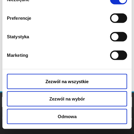
zgody
Preferencje
Statystyka
Marketing
Zezwól na wszystkie
Zezwól na wybór
Odmowa
REGULAMIN
POLITYKA
POLITYKA
COOKIES
PRYWATNOŚCI