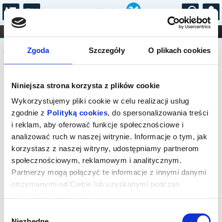
...
KONCERTY
KINO
TEATR
KABARET I
Komunikat
FILHARMONIA
OPERA I BALET
Zgoda
Szczegóły
O plikach cookies
STAND-UP
DLA DZIECI
ONLINE
KARNETY
Sprzedaż biletów on-line na wydarzenie
Niniejsza strona korzysta z plików cookie
została zakończona.
Wykorzystujemy pliki cookie w celu realizacji usług
zgodnie z
Polityką cookies
, do spersonalizowania treści
i reklam, aby oferować funkcje społecznościowe i
analizować ruch w naszej witrynie. Informacje o tym, jak
korzystasz z naszej witryny, udostępniamy partnerom
społecznościowym, reklamowym i analitycznym.
Partnerzy mogą połączyć te informacje z innymi danymi
otrzymanymi od Ciebie lub uzyskanymi podczas
korzystania z ich usług.
Wybór
Niezbędne