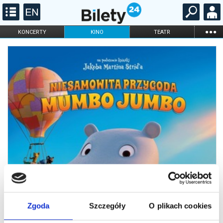
...
KONCERTY
KINO
TEATR
KABARET I
FILHARMONIA
OPERA I BALET
STAND-UP
DLA DZIECI
ONLINE
KARNETY
Zgoda
Szczegóły
O plikach cookies