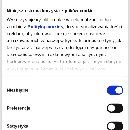
Niniejsza strona korzysta z plików cookie
Wykorzystujemy pliki cookie w celu realizacji usług
zgodnie z
Polityką cookies
, do spersonalizowania treści
i reklam, aby oferować funkcje społecznościowe i
analizować ruch w naszej witrynie. Informacje o tym, jak
korzystasz z naszej witryny, udostępniamy partnerom
społecznościowym, reklamowym i analitycznym.
Partnerzy mogą połączyć te informacje z innymi danymi
otrzymanymi od Ciebie lub uzyskanymi podczas
korzystania z ich usług.
Niesamowita historia Mumbo
Wybór
Jumbo
Niezbędne
zgody
Preferencje
Kiedy Mumbo Jumbo magicznie urósł do gigantycznych
rozmiarów, musi wyruszyć w niebezpieczną podróż z trójką
przyjaciół, aby odnaleźć straszną czarownicę Babę Jagę, która
znów go zmniejszy. To pełna przygód wyprawa, która może
Statystyka
sprawić, że Mumbo Jumbo znów stanie się mały, ale w środku