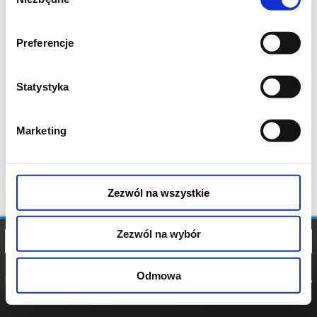
zgody
Preferencje
Statystyka
Marketing
Zezwól na wszystkie
Zezwól na wybór
Odmowa
REGULAMIN
POLITYKA
POLITYKA
COOKIES
PRYWATNOŚCI