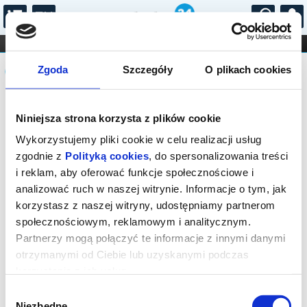
...
KONCERTY
KINO
TEATR
KABARET I
Komunikat
FILHARMONIA
OPERA I BALET
Zgoda
Szczegóły
O plikach cookies
STAND-UP
DLA DZIECI
ONLINE
KARNETY
Sprzedaż biletów on-line na wydarzenie
Niniejsza strona korzysta z plików cookie
została zakończona.
Wykorzystujemy pliki cookie w celu realizacji usług
zgodnie z
Polityką cookies
, do spersonalizowania treści
i reklam, aby oferować funkcje społecznościowe i
analizować ruch w naszej witrynie. Informacje o tym, jak
korzystasz z naszej witryny, udostępniamy partnerom
społecznościowym, reklamowym i analitycznym.
Partnerzy mogą połączyć te informacje z innymi danymi
otrzymanymi od Ciebie lub uzyskanymi podczas
korzystania z ich usług.
Wybór
Niezbędne