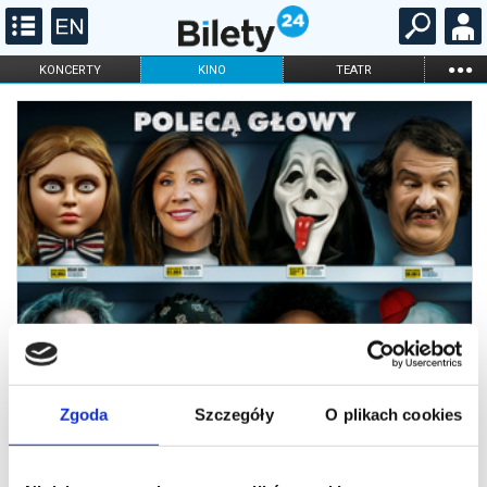
...
KONCERTY
KINO
TEATR
KABARET I
FILHARMONIA
OPERA I BALET
STAND-UP
DLA DZIECI
ONLINE
KARNETY
Zgoda
Szczegóły
O plikach cookies