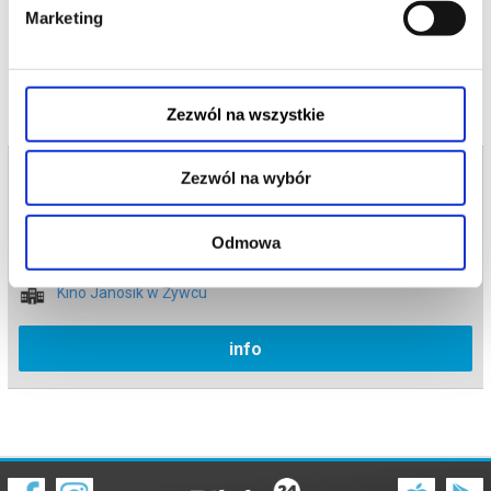
wydarzenia, gwarantujemy automatyczny zwrot środków
Marketing
potwierdzony komunikatem wysyłanym na adres e-mail, podany
podczas zakupu.
Zezwól na wszystkie
Bilety na termin:
Zezwól na wybór
12.06.2026 , g. 15:45 (piątek)
12.06.2026 , g. 15:45
Odmowa
Żywiec
Kino Janosik w Żywcu
info