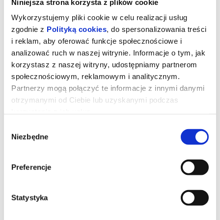
Niniejsza strona korzysta z plików cookie
Wykorzystujemy pliki cookie w celu realizacji usług
zgodnie z
Polityką cookies
, do spersonalizowania treści
i reklam, aby oferować funkcje społecznościowe i
analizować ruch w naszej witrynie. Informacje o tym, jak
korzystasz z naszej witryny, udostępniamy partnerom
społecznościowym, reklamowym i analitycznym.
Partnerzy mogą połączyć te informacje z innymi danymi
otrzymanymi od Ciebie lub uzyskanymi podczas
korzystania z ich usług.
Wybór
Niezbędne
zgody
Straszny film [dubbing]
Preferencje
Dwóch przyjaciół po raz kolejny wpada w sam środek chaosu z
udziałem zabójców, potworów i nadprzyrodzonych istot.
Statystyka
*******
Bezpieczne zakupy w Bilety24. W przypadku odwołania