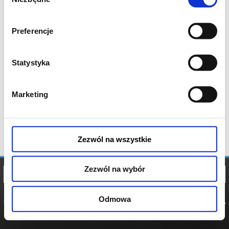
zgody
Preferencje
Statystyka
Marketing
Zezwól na wszystkie
Zezwól na wybór
Odmowa
REGULAMIN
POLITYKA
POLITYKA
COOKIES
PRYWATNOŚCI