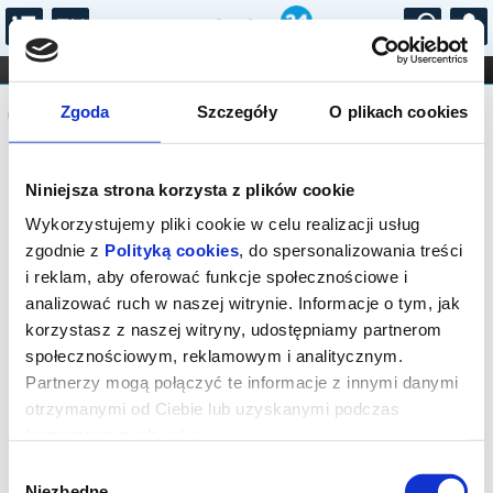
...
KONCERTY
KINO
TEATR
KABARET I
Komunikat
FILHARMONIA
OPERA I BALET
Zgoda
Szczegóły
O plikach cookies
STAND-UP
DLA DZIECI
ONLINE
KARNETY
Sprzedaż on-line została zakończona,
Niniejsza strona korzysta z plików cookie
sprawdź dostępność biletów w kasie.
Wykorzystujemy pliki cookie w celu realizacji usług
zgodnie z
Polityką cookies
, do spersonalizowania treści
i reklam, aby oferować funkcje społecznościowe i
analizować ruch w naszej witrynie. Informacje o tym, jak
korzystasz z naszej witryny, udostępniamy partnerom
społecznościowym, reklamowym i analitycznym.
Partnerzy mogą połączyć te informacje z innymi danymi
otrzymanymi od Ciebie lub uzyskanymi podczas
korzystania z ich usług.
Wybór
Niezbędne