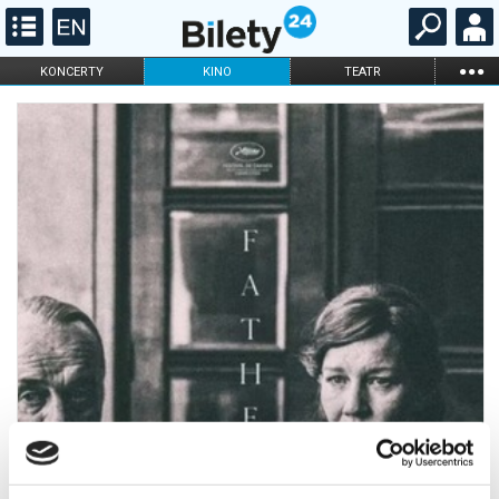
...
KONCERTY
KINO
TEATR
KABARET I
FILHARMONIA
OPERA I BALET
STAND-UP
DLA DZIECI
ONLINE
KARNETY