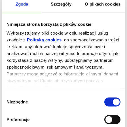
Zgoda
Szczegóły
O plikach cookies
Niniejsza strona korzysta z plików cookie
Wykorzystujemy pliki cookie w celu realizacji usług
zgodnie z
Polityką cookies
, do spersonalizowania treści
i reklam, aby oferować funkcje społecznościowe i
analizować ruch w naszej witrynie. Informacje o tym, jak
korzystasz z naszej witryny, udostępniamy partnerom
społecznościowym, reklamowym i analitycznym.
Partnerzy mogą połączyć te informacje z innymi danymi
otrzymanymi od Ciebie lub uzyskanymi podczas
Filmowy Klub Seniora: OJCZYZNA
korzystania z ich usług.
Wybór
Niezbędne
zgody
"Ojczyzna" (Fatherland)
Reż. Paweł Pawlikowski
Francja, Niemcy, Polska, Włochy, 2026, 82 minuty
Preferencje
„Ojczyzna" opowiada o relacji między Thomasem Mannem