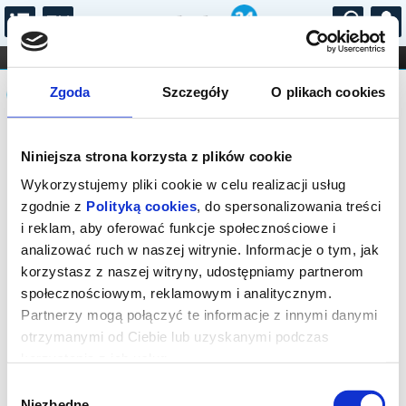
...
KONCERTY
KINO
TEATR
KABARET I
Komunikat
FILHARMONIA
OPERA I BALET
Zgoda
Szczegóły
O plikach cookies
STAND-UP
DLA DZIECI
ONLINE
KARNETY
Sprzedaż biletów on-line na wydarzenie
Niniejsza strona korzysta z plików cookie
została zakończona.
Wykorzystujemy pliki cookie w celu realizacji usług
zgodnie z
Polityką cookies
, do spersonalizowania treści
i reklam, aby oferować funkcje społecznościowe i
analizować ruch w naszej witrynie. Informacje o tym, jak
korzystasz z naszej witryny, udostępniamy partnerom
społecznościowym, reklamowym i analitycznym.
Partnerzy mogą połączyć te informacje z innymi danymi
otrzymanymi od Ciebie lub uzyskanymi podczas
korzystania z ich usług.
Wybór
Niezbędne