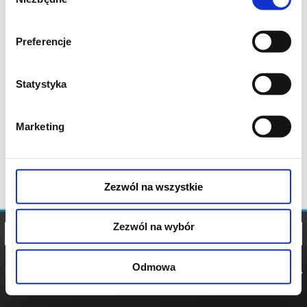
zgody
Preferencje
Statystyka
Marketing
Zezwól na wszystkie
Zezwól na wybór
Odmowa
REGULAMIN
POLITYKA
POLITYKA
COOKIES
PRYWATNOŚCI