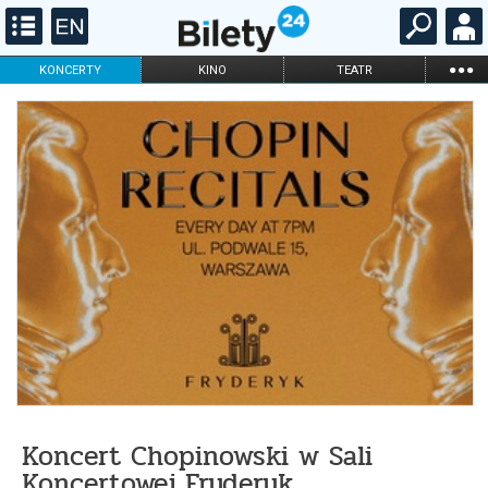
...
KONCERTY
KINO
TEATR
KABARET I
FILHARMONIA
OPERA I BALET
STAND-UP
DLA DZIECI
ONLINE
KARNETY
Koncert Chopinowski w Sali
Koncertowej Fryderyk