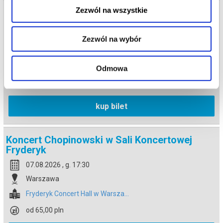
Zezwól na wszystkie
Koncert Chopinowski w Sali Koncertowej
Fryderyk
07.08.2026 , g. 16:00
Zezwól na wybór
Warszawa
Fryderyk Concert Hall w Warsza...
Odmowa
od 65,00 pln
kup bilet
Koncert Chopinowski w Sali Koncertowej
Fryderyk
07.08.2026 , g. 17:30
Warszawa
Fryderyk Concert Hall w Warsza...
od 65,00 pln