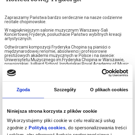
Zapraszamy Państwa bardzo serdecznie na nasze codzienne
recitale chopinowskie.
W najpiękniejszym salonie muzycznym Warszawy-Sali
Koncertowej Fryderyk, posłuchacie Państwo wybitnych kreacji
artystycznych.
Odtwórcami kompozycji Fryderyka Chopina są pianiści o
międzynarodowej renomie, absolwenci i profesorowie
prestiżowych akademii muzycznych w Polsce i na świecie:
Uniwersytetu Muzycznego im.Fryderyka Chopina w Warszawie,
nowojorskiej Juilliard School, londyńskiej Royal Academy of Music,
Konserwatorium w Moskwie czy francuskiego Conservatoire de
Paris.
Nasi artyści przedstawiają własne interpretacje utworów
Fryderyka Chopina. W programie znajdą Państwo najsłynniejsze
Jego kompozycje.
Zgoda
Szczegóły
O plikach cookies
Artyści graja na znakomitym, koncertowym fortepianie Steinway,
należącym do najbardziej uznawanej marki na świecie.
Koncerty maja formę XIX spotkań muzycznych. Wnętrze,
Niniejsza strona korzysta z plików cookie
inspirowane jest XIX wiekiem, stąd eleganckie, kryształowe
żyrandole i stylowe dodatki XIX wiecznych designerów. Sala
Wykorzystujemy pliki cookie w celu realizacji usług
Koncertowa Fryderyk została uznana za najpiękniejszą sale
kameralną w Warszawie.
zgodnie z
Polityką cookies
, do spersonalizowania treści
i reklam, aby oferować funkcje społecznościowe i