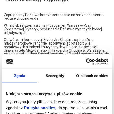
Zapraszamy Państwa bardzo serdecznie na nasze codzienne
recitale chopinowskie.
W najpiękniejszym salonie muzycznym Warszawy-Sali
Koncertowej Fryderyk, posłuchacie Państwo wybitnych kreacji
artystycznych.
Odtwórcami kompozycji Fryderyka Chopina są pianiści o
międzynarodowej renomie, absolwenci i profesorowie
prestiżowych akademii muzycznych w Polsce i na świecie:
Uniwersytetu Muzycznego im.Fryderyka Chopina w Warszawie,
nowojorskiej Juilliard School, londyńskiej Royal Academy of Music,
Konserwatorium w Moskwie czy francuskiego Conservatoire de
Paris.
Nasi artyści przedstawiają własne interpretacje utworów
Fryderyka Chopina. W programie znajdą Państwo najsłynniejsze
Jego kompozycje.
Zgoda
Szczegóły
O plikach cookies
Artyści graja na znakomitym, koncertowym fortepianie Steinway,
należącym do najbardziej uznawanej marki na świecie.
Koncerty maja formę XIX spotkań muzycznych. Wnętrze,
Niniejsza strona korzysta z plików cookie
inspirowane jest XIX wiekiem, stąd eleganckie, kryształowe
żyrandole i stylowe dodatki XIX wiecznych designerów. Sala
Wykorzystujemy pliki cookie w celu realizacji usług
Koncertowa Fryderyk została uznana za najpiękniejszą sale
kameralną w Warszawie.
zgodnie z
Polityką cookies
, do spersonalizowania treści
i reklam, aby oferować funkcje społecznościowe i