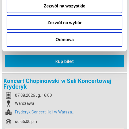
Zezwól na wszystkie
Koncert Chopinowski w Sali Koncertowej
Fryderyk
07.08.2026 , g. 14:30
Zezwól na wybór
Warszawa
Fryderyk Concert Hall w Warsza...
Odmowa
od 65,00 pln
kup bilet
Koncert Chopinowski w Sali Koncertowej
Fryderyk
07.08.2026 , g. 16:00
Warszawa
Fryderyk Concert Hall w Warsza...
od 65,00 pln