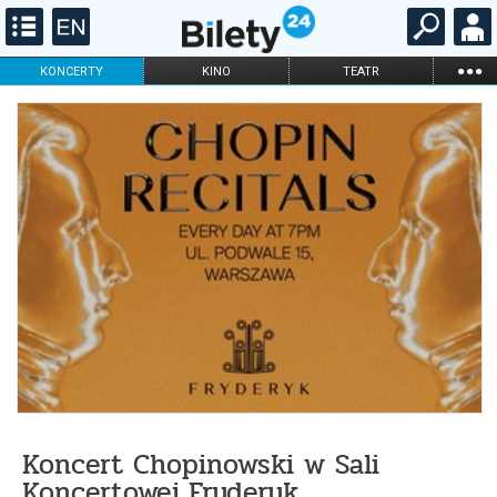
...
KONCERTY
KINO
TEATR
KABARET I
FILHARMONIA
OPERA I BALET
STAND-UP
DLA DZIECI
ONLINE
KARNETY
Koncert Chopinowski w Sali
Koncertowej Fryderyk