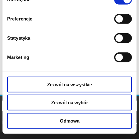
zgody
Preferencje
Statystyka
Marketing
Zezwól na wszystkie
Zezwól na wybór
Odmowa
REGULAMIN
POLITYKA
POLITYKA
COOKIES
PRYWATNOŚCI