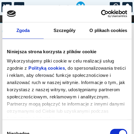
...
KONCERTY
KINO
TEATR
KABARET I
Komunikat
FILHARMONIA
OPERA I BALET
Zgoda
Szczegóły
O plikach cookies
STAND-UP
DLA DZIECI
ONLINE
KARNETY
Sprzedaż biletów on-line na wydarzenie
Niniejsza strona korzysta z plików cookie
została zakończona.
Wykorzystujemy pliki cookie w celu realizacji usług
zgodnie z
Polityką cookies
, do spersonalizowania treści
i reklam, aby oferować funkcje społecznościowe i
analizować ruch w naszej witrynie. Informacje o tym, jak
korzystasz z naszej witryny, udostępniamy partnerom
społecznościowym, reklamowym i analitycznym.
Partnerzy mogą połączyć te informacje z innymi danymi
otrzymanymi od Ciebie lub uzyskanymi podczas
korzystania z ich usług.
Wybór
Niezbędne