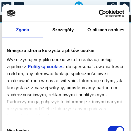
...
KONCERTY
KINO
TEATR
KABARET I
Komunikat
FILHARMONIA
OPERA I BALET
Zgoda
Szczegóły
O plikach cookies
STAND-UP
DLA DZIECI
ONLINE
KARNETY
Sprzedaż biletów on-line na wydarzenie
Niniejsza strona korzysta z plików cookie
została zakończona.
Wykorzystujemy pliki cookie w celu realizacji usług
zgodnie z
Polityką cookies
, do spersonalizowania treści
i reklam, aby oferować funkcje społecznościowe i
analizować ruch w naszej witrynie. Informacje o tym, jak
korzystasz z naszej witryny, udostępniamy partnerom
społecznościowym, reklamowym i analitycznym.
Partnerzy mogą połączyć te informacje z innymi danymi
otrzymanymi od Ciebie lub uzyskanymi podczas
korzystania z ich usług.
Wybór
Niezbędne