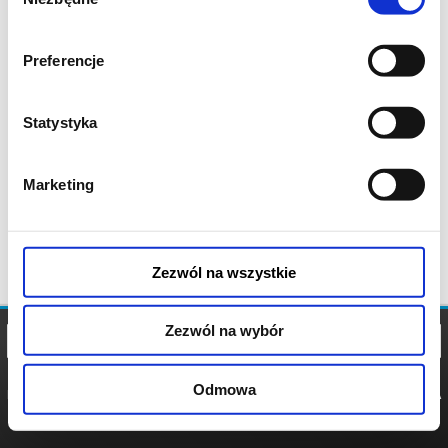
zgody
Preferencje
Statystyka
Marketing
Zezwól na wszystkie
Zezwól na wybór
Odmowa
REGULAMIN
POLITYKA
POLITYKA
COOKIES
PRYWATNOŚCI