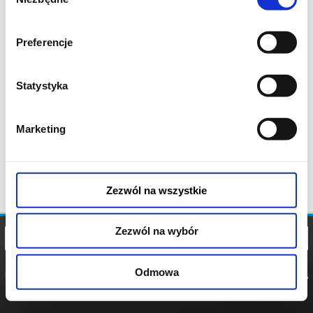
zgody
Preferencje
Statystyka
Marketing
Zezwól na wszystkie
Zezwól na wybór
Odmowa
REGULAMIN
POLITYKA
POLITYKA
COOKIES
PRYWATNOŚCI