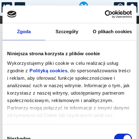
...
KONCERTY
KINO
TEATR
KABARET I
Komunikat
FILHARMONIA
OPERA I BALET
Zgoda
Szczegóły
O plikach cookies
STAND-UP
DLA DZIECI
ONLINE
KARNETY
Sprzedaż biletów on-line na wydarzenie
Niniejsza strona korzysta z plików cookie
została zakończona.
Wykorzystujemy pliki cookie w celu realizacji usług
zgodnie z
Polityką cookies
, do spersonalizowania treści
i reklam, aby oferować funkcje społecznościowe i
analizować ruch w naszej witrynie. Informacje o tym, jak
korzystasz z naszej witryny, udostępniamy partnerom
społecznościowym, reklamowym i analitycznym.
Partnerzy mogą połączyć te informacje z innymi danymi
otrzymanymi od Ciebie lub uzyskanymi podczas
korzystania z ich usług.
Wybór
Niezbędne