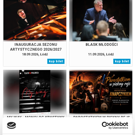
INAUGURACJA SEZONU
BLASK MŁODOŚCI
ARTYSTYCZNEGO 2026/2027
18.09.2026, Łódź
11.09.2026, Łódź
kup bilet
kup bilet
MY WAY - MONOLOG KRYSTYNY
PAROSTATKIEM W PIĘKNY REJS
JANDY
Z KRZYSZTOFEM KNAPCZYKIEM
04.09.2026, Warszawa
14.10.2028, Gdańsk
kup bilet
kup bilet