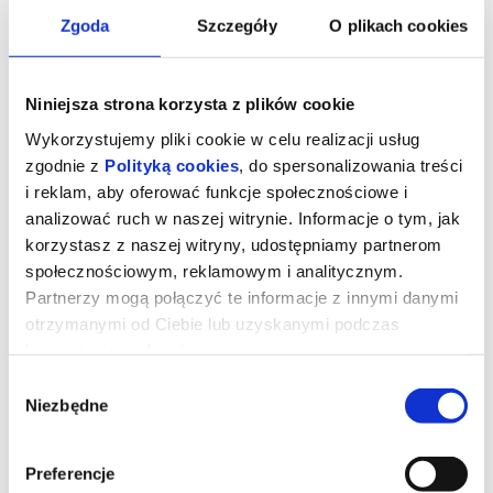
Zgoda
Szczegóły
O plikach cookies
Niniejsza strona korzysta z plików cookie
Wykorzystujemy pliki cookie w celu realizacji usług
zgodnie z
Polityką cookies
, do spersonalizowania treści
i reklam, aby oferować funkcje społecznościowe i
WIELKA GALA OPEROWA:
LESZEK MOŻDŻER SOLO -
analizować ruch w naszej witrynie. Informacje o tym, jak
KRZYSZTOF KNAPCZYK -
IMPREZA KONTRAHENTA
CARMEN, LA TRAVIATA,
ZEWNĘTRZNEGO
14.10.2028, Gdańsk
27.09.2026, Kielce
korzystasz z naszej witryny, udostępniamy partnerom
TURANDOT
kup bilet
kup bilet
społecznościowym, reklamowym i analitycznym.
Partnerzy mogą połączyć te informacje z innymi danymi
otrzymanymi od Ciebie lub uzyskanymi podczas
korzystania z ich usług.
Wybór
Niezbędne
zgody
NA RAUSZU
NA PIERWSZY RZUT OKA
Preferencje