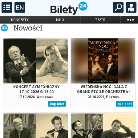
...
KONCERTY
KINO
TEATR
Nowości
KABARET I
FILHARMONIA
OPERA I BALET
STAND-UP
DLA DZIECI
ONLINE
KARNETY
KONCERT SYMFONICZNY
WIEDEŃSKA NOC: GALA Z
17.10.2026 G.18:00
GRAND ÉTOILE ORCHESTRA -
GOŚCINNIE
17.10.2026, Warszawa
25.10.2026, Poznań
kup bilet
kup bilet