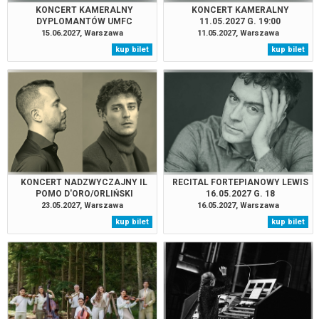
KONCERT KAMERALNY
KONCERT KAMERALNY
DYPLOMANTÓW UMFC
11.05.2027 G. 19:00
15.06.2027 G. 19:00
15.06.2027, Warszawa
11.05.2027, Warszawa
kup bilet
kup bilet
KONCERT NADZWYCZAJNY IL
RECITAL FORTEPIANOWY LEWIS
POMO D'ORO/ORLIŃSKI
16.05.2027 G. 18
23.05.2027 G. 18
23.05.2027, Warszawa
16.05.2027, Warszawa
kup bilet
kup bilet