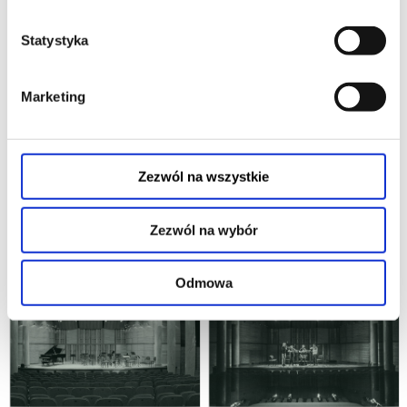
22.09.2026, Tarnów
21.09.2026, Tarnów
kup bilet
kup bilet
Statystyka
Marketing
Zezwól na wszystkie
"BYŁA SOBIE POLSKA" XXX OFK
JUBILEUSZ 80-LECIA CHÓRU
TALIA 2026
GDAŃSKIEGO UNIWERSYTETU
Zezwól na wybór
MEDYCZNEGO IM. TADEUSZA
24.09.2026, Tarnów
12.11.2026, Gdańsk
TYLEWSKIEGO
kup bilet
kup bilet
Odmowa