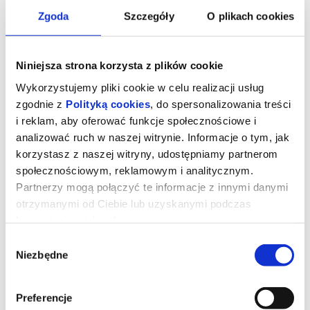
Zgoda
Szczegóły
O plikach cookies
Niniejsza strona korzysta z plików cookie
Wykorzystujemy pliki cookie w celu realizacji usług
zgodnie z
Polityką cookies
, do spersonalizowania treści
i reklam, aby oferować funkcje społecznościowe i
KONCERT SYMFONICZNY
INAUGURACJA SEZONU
analizować ruch w naszej witrynie. Informacje o tym, jak
8.01.2027 G.19:30
ARTYSTYCZNEGO 2026/27
2.10.2026 G. 19.30
08.01.2027, Warszawa
02.10.2026, Warszawa
korzystasz z naszej witryny, udostępniamy partnerom
kup bilet
kup bilet
społecznościowym, reklamowym i analitycznym.
Partnerzy mogą połączyć te informacje z innymi danymi
otrzymanymi od Ciebie lub uzyskanymi podczas
korzystania z ich usług.
Wybór
Niezbędne
zgody
"PUŁAPKA" XXX OFK TALIA 2026
"KLUB KAWALERÓW" XXX OFK
Preferencje
TALIA 2026