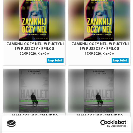
ZAMKNIJ OCZY NEL. W PUSTYNI
ZAMKNIJ OCZY NEL. W PUSTYNI
I W PUSZCZY - EPILOG.
I W PUSZCZY - EPILOG.
20.09.2026, Kraków
17.09.2026, Kraków
kup bilet
kup bilet
MAM COŚ W GŁĘBI NIE DO
MAM COŚ W GŁĘBI NIE DO
PRZEDSTAWIENIA. HAMLET
PRZEDSTAWIENIA. HAMLET
13.09.2026, Kraków
12.09.2026, Kraków
kup bilet
kup bilet