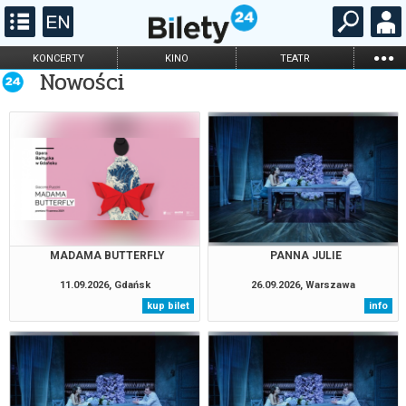
...
KONCERTY
KINO
TEATR
Nowości
KABARET I
FILHARMONIA
OPERA I BALET
STAND-UP
DLA DZIECI
ONLINE
KARNETY
MADAMA BUTTERFLY
PANNA JULIE
11.09.2026, Gdańsk
26.09.2026, Warszawa
kup bilet
info