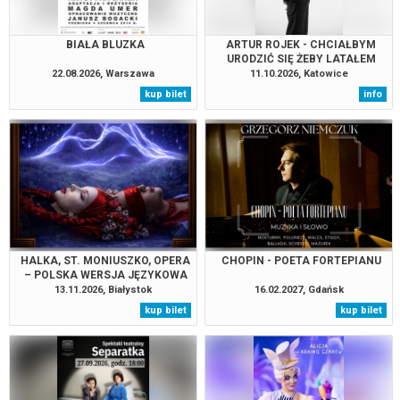
BIAŁA BLUZKA
ARTUR ROJEK - CHCIAŁBYM
URODZIĆ SIĘ ŻEBY LATAŁEM
TOUR 2026
22.08.2026, Warszawa
11.10.2026, Katowice
kup bilet
info
HALKA, ST. MONIUSZKO, OPERA
CHOPIN - POETA FORTEPIANU
– POLSKA WERSJA JĘZYKOWA
13.11.2026, Białystok
16.02.2027, Gdańsk
kup bilet
kup bilet