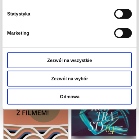
06.12.2026, Katowice
03.10.2026, Katowice
kup bilet
kup bilet
Statystyka
Marketing
Zezwól na wszystkie
EXTERMINATOR
WIELKA GALA OPEROWA:
KRZYSZTOF KNAPCZYK -
Zezwól na wybór
CARMEN, LA TRAVIATA,
19.09.2026, Stęszew
18.10.2026, Łódź
TURANDOT
kup bilet
kup bilet
Odmowa