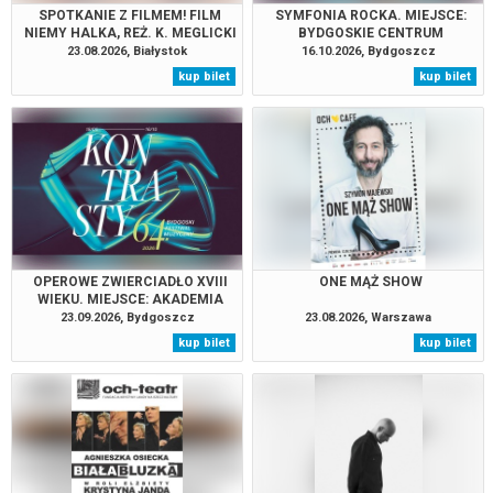
SPOTKANIE Z FILMEM! FILM
SYMFONIA ROCKA. MIEJSCE:
NIEMY HALKA, REŻ. K. MEGLICKI
BYDGOSKIE CENTRUM
Z 1929 ROKU Z MUZYKĄ NA
TARGOWO-WYSTAWIENNICZE
23.08.2026, Białystok
16.10.2026, Bydgoszcz
ŻYWO, I MIĘDZYNARODOWE
kup bilet
kup bilet
SPOTKANIA ZE SZTUKĄ
OPEROWE ZWIERCIADŁO XVIII
ONE MĄŻ SHOW
WIEKU. MIEJSCE: AKADEMIA
MUZYCZNA W BYDGOSZCZY
23.09.2026, Bydgoszcz
23.08.2026, Warszawa
kup bilet
kup bilet