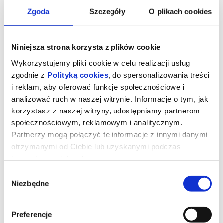
Zgoda
Szczegóły
O plikach cookies
Niniejsza strona korzysta z plików cookie
Wykorzystujemy pliki cookie w celu realizacji usług
zgodnie z
Polityką cookies
, do spersonalizowania treści
i reklam, aby oferować funkcje społecznościowe i
MAM COŚ W GŁĘBI NIE DO
"KOMEDIA ODLOTOWA, CZYLI
analizować ruch w naszej witrynie. Informacje o tym, jak
PRZEDSTAWIENIA. HAMLET
LUMBAGO" TEATR CAPITOL
11.09.2026, Kraków
10.09.2026, Nowy Sącz
korzystasz z naszej witryny, udostępniamy partnerom
kup bilet
info
społecznościowym, reklamowym i analitycznym.
Partnerzy mogą połączyć te informacje z innymi danymi
otrzymanymi od Ciebie lub uzyskanymi podczas
korzystania z ich usług.
Wybór
Niezbędne
zgody
NOSPR / FANSHIL / GAVRYLYUK /
44. RAWA BLUES FESTIVAL
Preferencje
BLASKI I CIENIE / S3