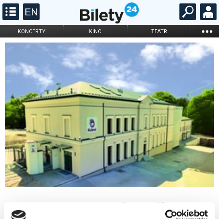
...
KONCERTY
KINO
TEATR
KABARET I
FILHARMONIA
OPERA I BALET
STAND-UP
DLA DZIECI
ONLINE
KARNETY
Teatr Lalki i Aktora "Kubuś"