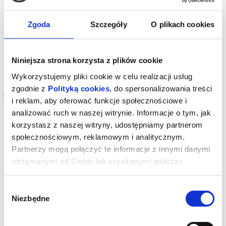
im. Stefana Karskiego w
Kielcach
Zgoda
Szczegóły
O plikach cookies
Adres
Zamkowa 1, 25-304 , Kielce
dojazd do obiektu
Niniejsza strona korzysta z plików cookie
Wykorzystujemy pliki cookie w celu realizacji usług
Wydarzenia odbywające się w
zgodnie z
Polityką cookies
, do spersonalizowania treści
obiekcie
i reklam, aby oferować funkcje społecznościowe i
analizować ruch w naszej witrynie. Informacje o tym, jak
korzystasz z naszej witryny, udostępniamy partnerom
Sortowanie
społecznościowym, reklamowym i analitycznym.
Partnerzy mogą połączyć te informacje z innymi danymi
otrzymanymi od Ciebie lub uzyskanymi podczas
korzystania z ich usług.
Wybór
Niezbędne
zgody