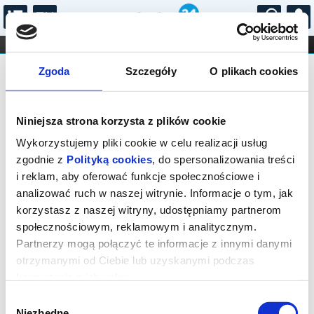
...
KONCERTY
KINO
TEATR
KABARET I
FILHARMONIA
OPERA I BALET
Zgoda
Szczegóły
O plikach cookies
STAND-UP
Biblioteka Publiczna Gminy Wapno
DLA DZIECI
ONLINE
KARNETY
Niniejsza strona korzysta z plików cookie
Wykorzystujemy pliki cookie w celu realizacji usług
Brak wydarzeń
zgodnie z
Polityką cookies
, do spersonalizowania treści
i reklam, aby oferować funkcje społecznościowe i
analizować ruch w naszej witrynie. Informacje o tym, jak
korzystasz z naszej witryny, udostępniamy partnerom
społecznościowym, reklamowym i analitycznym.
Partnerzy mogą połączyć te informacje z innymi danymi
otrzymanymi od Ciebie lub uzyskanymi podczas
korzystania z ich usług.
Wybór
Niezbędne