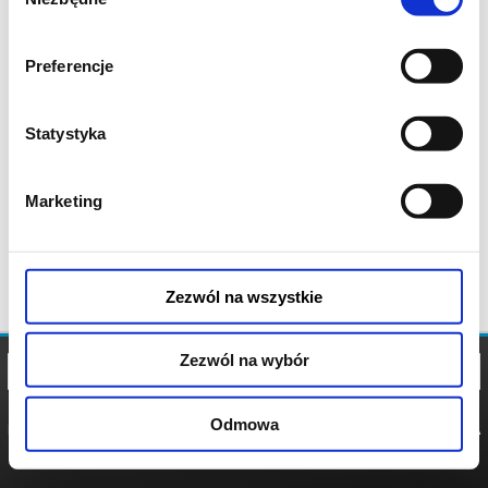
zgody
Preferencje
Statystyka
Marketing
Zezwól na wszystkie
Zezwól na wybór
Odmowa
REGULAMIN
POLITYKA
POLITYKA
COOKIES
PRYWATNOŚCI