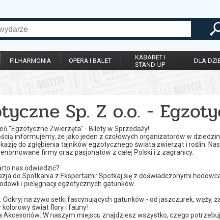
KABARET I
FILHARMONIA
OPERA I BALET
DLA DZIE
STAND-UP
tyczne Sp. Z o.o. - Egzot
eń "Egzotyczne Zwierzęta" - Bilety w Sprzedaży!
cią informujemy, że jako jeden z czołowych organizatorów w dziedzinie
azję do zgłębienia tajników egzotycznego świata zwierząt i roślin. Na
enomowane firmy oraz pasjonatów z całej Polski i z zagranicy.
rto nas odwiedzić?
azja do Spotkania z Ekspertami: Spotkaj się z doświadczonymi hodowca
odowli i pielęgnacji egzotycznych gatunków.
y: Odkryj na żywo setki fascynujących gatunków - od jaszczurek, węży, ża
 kolorowy świat flory i fauny!
a Akcesoriów: W naszym miejscu znajdziesz wszystko, czego potrzebu