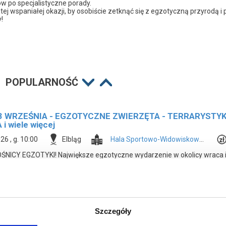
w po specjalistyczne porady.
tej wspaniałej okazji, by osobiście zetknąć się z egzotyczną przyrodą 
!
POPULARNOŚĆ
3 WRZEŚNIA - EGZOTYCZNE ZWIERZĘTA - TERRARYST
i wiele więcej
26 , g. 10:00
Elbląg
Hala Sportowo-Widowiskowa MOSiR w Elblągu
ICY EGZOTYKI! Największe egzotyczne wydarzenie w okolicy wraca i
wiek! Targi terrarystyczno - akwarystyczne oraz wystawy i pokazy Przez 
go niezwykłych zwierząt, egzotycznych roślin i pasjonatów z całej Pols
gzotyką! Setki gatunków zwierząt! Największa liczba wystawców! Atra
czysz między innymi: gady z całego świata, pajęczaki i bezkręgowc
tyczne i kolekcjonerskie, ogromny wybór terrariów, akwariów, akcesori
ażdy hodowca. Nieważne, czy od lat pasjonujesz się egzotyką, czy dopier
Szczegóły