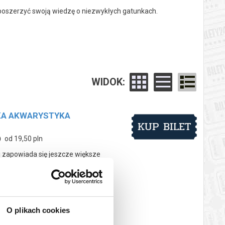
i poszerzyć swoją wiedzę o niezwykłych gatunkach.
WIDOK:
YKA AKWARYSTYKA
KUP BILET
od 19,50 pln
 zapowiada się jeszcze większe
jeden dzień przeniesiesz się do
ki. To ogromna przestrzeń
kcje dla całych rodzin! Na
e, płazy, ryby akwariowe,
ów i wszystkiego, czego
o chcesz odkryć...
O plikach cookies