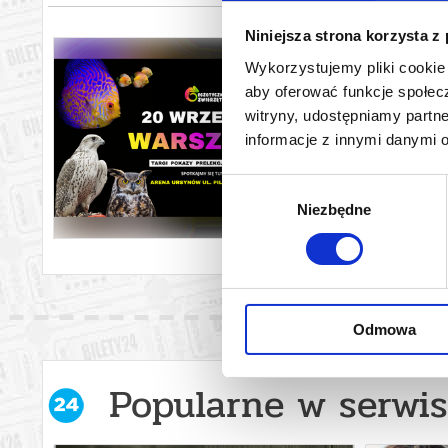
Niniejsza strona korzysta z
WARSZAWA
BOTANIKA i
Wykorzystujemy pliki cookie 
aby oferować funkcje społecz
20.09.20
witryny, udostępniamy part
UWAGA MIŁOŚN
jeszcze więk
informacje z innymi danymi 
przeniesiesz 
ogromna prze
Wybór
całych rodzi
akwariowe, r
Niezbędne
zgody
czego potrze
Odmowa
Popularne w serwis