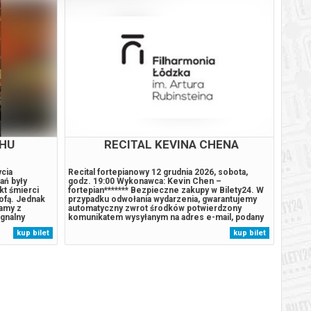
CHU
RECITAL KEVINA CHENA
SY
ycia
Recital fortepianowy 12 grudnia 2026, sobota,
W Kat
ań były
godz. 19:00 Wykonawca: Kevin Chen –
wydarz
kt śmierci
fortepian******* Bezpieczne zakupy w Bilety24. W
współc
ofą. Jednak
przypadku odwołania wydarzenia, gwarantujemy
R&B, 
damy z
automatyczny zwrot środków potwierdzony
Orkies
egnalny
komunikatem wysyłanym na adres e-mail, podany
dyrekc
«Wypożyczają»
podczas zakupu.
usłysz
kup bilet
kup bilet
prochy z
znakom
 impreza,...
Nina”–
„The W