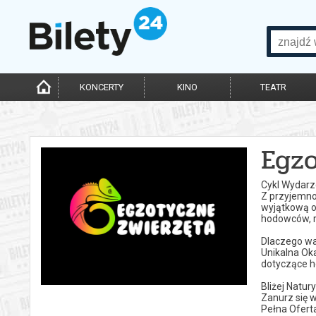
KONCERTY
KINO
TEATR
Egzo
Cykl Wydarz
Z przyjemnoś
wyjątkową ok
hodowców, r
Dlaczego wa
Unikalna Ok
dotyczące h
Bliżej Natur
Zanurz się w
Pełna Ofert