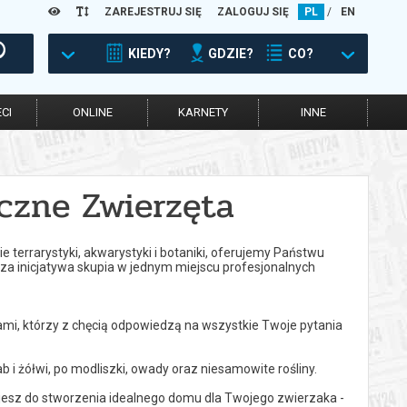
ZAREJESTRUJ SIĘ
ZALOGUJ SIĘ
PL
/
EN
KIEDY?
GDZIE?
CO?
CI
ONLINE
KARNETY
INNE
yczne Zwierzęta
 terrarystyki, akwarystyki i botaniki, oferujemy Państwu
sza inicjatywa skupia w jednym miejscu profesjonalnych
mi, którzy z chęcią odpowiedzą na wszystkie Twoje pytania
b i żółwi, po modliszki, owady oraz niesamowite rośliny.
jesz do stworzenia idealnego domu dla Twojego zwierzaka -