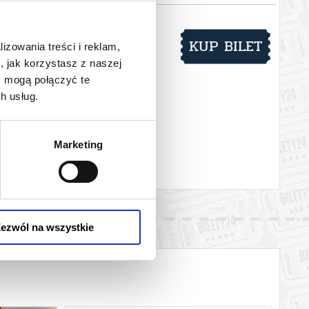
YSTYKA AKWARYSTYKA
KUP BILET
lizowania treści i reklam,
, jak korzystasz z naszej
 pln
y mogą połączyć te
licy wraca i zapowiada się
y i pokazy Przez jeden dzień
h usług.
natów z całej Polski. To
iczba wystawców! Atrakcje dla
aki i bezkręgowce, płazy, ryby
ów, akcesoriów i wszystkiego,
Marketing
 dopiero...
ezwól na wszystkie