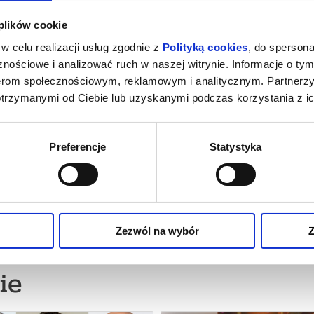
 plików cookie
 20 WRZEŚNIA - EGZOTYCZNE ZWIERZĘTA - TERRAR
 wiele więcej
w celu realizacji usług zgodnie z
Polityką cookies
, do spersona
nościowe i analizować ruch w naszej witrynie. Informacje o tym
26 , g. 10:00
Warszawa
Arena Ursynów
od 20,00
nerom społecznościowym, reklamowym i analitycznym. Partnerz
ICY EGZOTYKI! Największe egzotyczne wydarzenie w Warszawie i oko
sze niż kiedykolwiek! Targi terrarystyczno - akwarystyczne oraz wystaw
otrzymanymi od Ciebie lub uzyskanymi podczas korzystania z ic
się do świata pełnego niezwykłych zwierząt, egzotycznych roślin i pasjo
strzeń wypełniona egzotyką! Setki gatunków zwierząt! Największa l
n! Na miejscu zobaczysz między innymi: gady z całego świata, pajęcz
ośliny egzotyczne i kolekcjonerskie, ogromny wybór terrariów, akwari
Preferencje
Statystyka
buje każdy hodowca. Nieważne, czy od lat pasjonujesz się egzotyką, czy
Zezwól na wybór
Z
ie