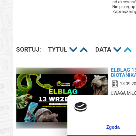
od akcesorió
Nie przegap 
Zapraszamy
SORTUJ:
TYTUŁ
DATA
ELBLĄG 1
BIOTANIKA 
13.09.20
UWAGA MIŁOŚN
niż kiedykol
świata pełne
wypełniona e
miejscu zoba
rośliny egzo
potrzebuje k
Zgoda