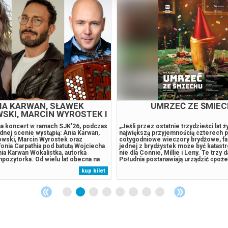
IA KARWAN, SŁAWEK
UMRZEĆ ZE ŚMIE
SKI, MARCIN WYROSTEK I
INFONIA CARPATHIA
a koncert w ramach SJK’26, podczas
„Jeśli przez ostatnie trzydzieści lat ż
dnej scenie wystąpią: Ania Karwan,
największą przyjemnością czterech p
owski, Marcin Wyrostek oraz
cotygodniowe wieczory brydżowe, fa
fonia Carpathia pod batutą Wojciecha
jednej z brydżystek może być katastr
ia Karwan Wokalistka, autorka
nie dla Connie, Millie i Leny. Te trzy 
pozytorka. Od wielu lat obecna na
Południa postanawiają urządzić «poż
nie muzycznej, ceniona za
wieczór» swojej przyjaciółce Mary. 
kup bilet
czną, pełną emocji barwę głosu oraz
– w sposób niekoniecznie legalny – 
ć sceniczną. Szerokiej
domu pogrzebowego i rozpoczyna się
..