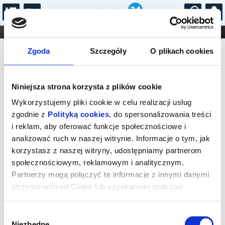
...
KONCERTY
KINO
TEATR
KABARET I
FILHARMONIA
OPERA I BALET
Zgoda
Szczegóły
O plikach cookies
STAND-UP
Fundacja Anioły Farmacji i Anioły
DLA DZIECI
ONLINE
KARNETY
Medycyny
Niniejsza strona korzysta z plików cookie
Wykorzystujemy pliki cookie w celu realizacji usług
zgodnie z
Polityką cookies
, do spersonalizowania treści
Brak wydarzeń
i reklam, aby oferować funkcje społecznościowe i
analizować ruch w naszej witrynie. Informacje o tym, jak
korzystasz z naszej witryny, udostępniamy partnerom
społecznościowym, reklamowym i analitycznym.
Partnerzy mogą połączyć te informacje z innymi danymi
otrzymanymi od Ciebie lub uzyskanymi podczas
korzystania z ich usług.
Wybór
Niezbędne