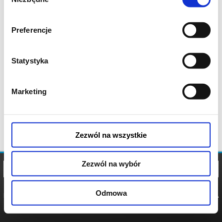
zgody
Preferencje
Statystyka
Marketing
Zezwól na wszystkie
Zezwól na wybór
Odmowa
REGULAMIN
POLITYKA
POLITYKA
COOKIES
PRYWATNOŚCI