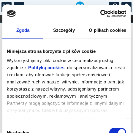
...
KONCERTY
KINO
TEATR
KABARET I
FILHARMONIA
OPERA I BALET
Zgoda
Szczegóły
O plikach cookies
STAND-UP
MELODY MACIEJ PRZERWA
DLA DZIECI
ONLINE
KARNETY
Niniejsza strona korzysta z plików cookie
Wykorzystujemy pliki cookie w celu realizacji usług
Brak wydarzeń
zgodnie z
Polityką cookies
, do spersonalizowania treści
i reklam, aby oferować funkcje społecznościowe i
analizować ruch w naszej witrynie. Informacje o tym, jak
korzystasz z naszej witryny, udostępniamy partnerom
społecznościowym, reklamowym i analitycznym.
Partnerzy mogą połączyć te informacje z innymi danymi
otrzymanymi od Ciebie lub uzyskanymi podczas
korzystania z ich usług.
Wybór
Niezbędne