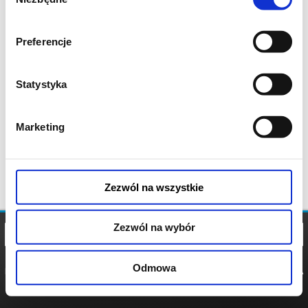
zgody
Preferencje
Statystyka
Marketing
Zezwól na wszystkie
Zezwól na wybór
Odmowa
REGULAMIN
POLITYKA
POLITYKA
COOKIES
PRYWATNOŚCI