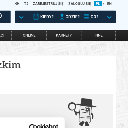
ZAREJESTRUJ SIĘ
ZALOGUJ SIĘ
PL
/
EN
KIEDY?
GDZIE?
CO?
CI
ONLINE
KARNETY
INNE
zkim