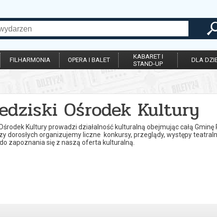
KABARET I
FILHARMONIA
OPERA I BALET
DLA DZIE
STAND-UP
edziski Ośrodek Kultury
Ośrodek Kultury prowadzi działalność kulturalną obejmując całą Gminę 
y dorosłych organizujemy liczne konkursy, przeglądy, występy teatraln
o zapoznania się z naszą oferta kulturalną.