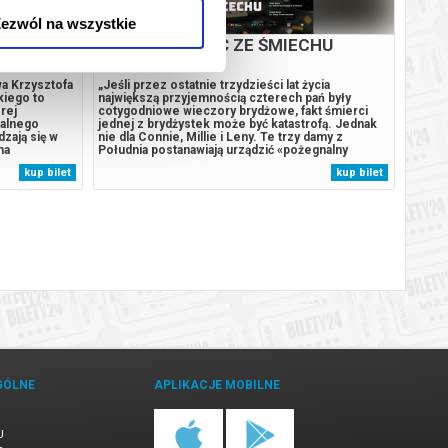
ezwól na wszystkie
OCŁAWSKI
UMRZEĆ ZE ŚMIECHU
A
a Krzysztofa
„Jeśli przez ostatnie trzydzieści lat życia
Wykon
kiego to
największą przyjemnością czterech pań były
ameryk
órej
cotygodniowe wieczory brydżowe, fakt śmierci
legend
ralnego
jednej z brydżystek może być katastrofą. Jednak
presti
zają się w
nie dla Connie, Millie i Leny. Te trzy damy z
Choć u
na
Południa postanawiają urządzić «pożegnalny
Wielki
dalena
wieczór» swojej przyjaciółce Mary. «Wypożyczają»
prywat
kup bilet
kup bilet
cz) wnoszą na
– w sposób niekoniecznie legalny – prochy z
Już de
 ukazując,
domu pogrzebowego i rozpoczyna się impreza,...
przyni
GÓLNE
APLIKACJE MOBILNE
U