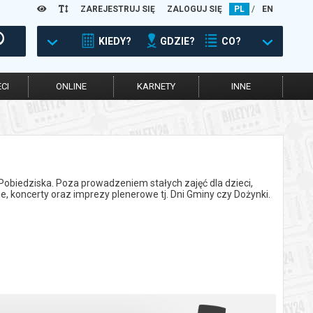
ZAREJESTRUJ SIĘ
ZALOGUJ SIĘ
PL
/
EN
KIEDY?
GDZIE?
CO?
CI
ONLINE
KARNETY
INNE
Pobiedziska. Poza prowadzeniem stałych zajęć dla dzieci,
e, koncerty oraz imprezy plenerowe tj. Dni Gminy czy Dożynki.