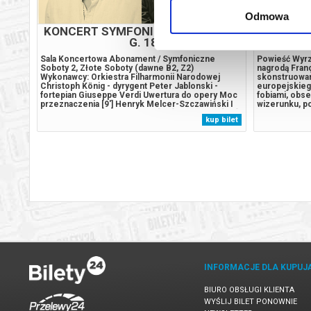
Odmowa
NIE
KONCERT SYMFONICZNY 6.02.2027
G. 18
Sala Koncertowa Abonament / Symfoniczne
Powieść Wyrz
Soboty 2, Złote Soboty (dawne B2, Z2)
nagrodą Fran
tym
Wykonawcy: Orkiestra Filharmonii Narodowej
skonstruowan
sji.
Christoph König - dyrygent Peter Jablonski -
europejskieg
fortepian Giuseppe Verdi Uwertura do opery Moc
fobiami, obs
 takie
przeznaczenia [9'] Henryk Melcer-Szczawiński I
wizerunku, po
To, co
Koncert fortepianowy e-moll [29'] ... przerwa [20']
Francja, rok 
 bilet
kup bilet
ych
Robert Schumann III Symfonia Es-dur op. 97
jej, dorosłyc
Reńska [30']******* Bezpieczne zakupy w
codzienności
Bilety24....
familijne...
INFORMACJE DLA KUPUJ
BIURO OBSŁUGI KLIENTA
WYŚLIJ BILET PONOWNIE