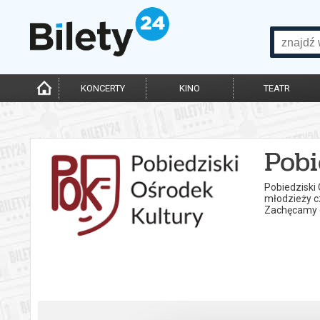
KONCERTY
KINO
TEATR
Pobi
Pobiedziski 
młodzieży cz
Zachęcamy d