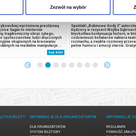
Zezwól na wybór
Z
PORZĄDNI LUDZIE
RUBINOWE GODY II - WR
TEATR KOMEDI
ykowskiej wyróżniona prestiżową
Spektakl „Rubinowe Gody 2” autorstw
çoise Sagan to misternie
Kędziory w reżyserii Wojtka Dąbrows
y, tragikomiczny obraz sytego,
błyskotliwa kontynuacja historii, w kt
o społeczeństwa: ludzi dręczonych
codzienność bohaterów nabiera teat
esyjnie skupionych na kreowaniu
rozmachu, a zwykłe rozmowy przerad
datnych na medialne manipulacje...
pełne humoru i emocji starcia. Graży
2014. Zamożna rodzina: matka i troje
(Małgorzata Szeptycka) i Halina (Mag
kup bilet
h już, dzieci. Niezachwiany rytm
Margulewicz / Aleksandra Zienkiewi
, wyznaczany przez kolejne
scenę energię i kobiecą perspektywę,
jak...
ĄCYCH BILETY
INFORMACJE DLA ORGANIZATORÓW
INFORMACJE O
DLA ORGANIZATORÓW
REGULAMIN
SYSTEM BILETOWY
PEWNOŚĆ ZAKUP