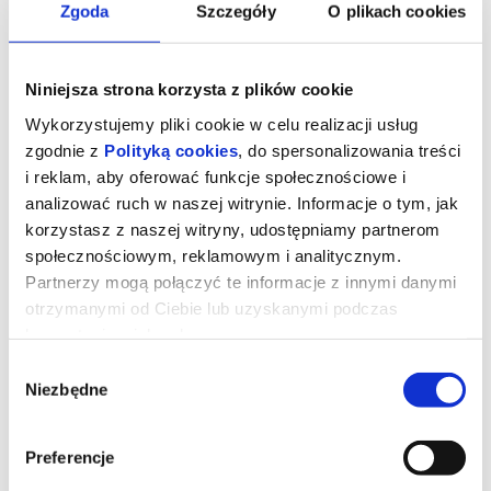
Zgoda
Szczegóły
O plikach cookies
Niniejsza strona korzysta z plików cookie
Wykorzystujemy pliki cookie w celu realizacji usług
zgodnie z
Polityką cookies
, do spersonalizowania treści
SZTUKA W CENTRUM / LEONARDO DA VINCI
i reklam, aby oferować funkcje społecznościowe i
analizować ruch w naszej witrynie. Informacje o tym, jak
Więcej niż Mona Lisa. Leonardo da Vinci.O pewnej tajemniczej damie. O
korzystasz z naszej witryny, udostępniamy partnerom
mężczyźnie zamienionym w gronostaja. O czorcie. I o wieczerzy, na
której podano węgorza...
społecznościowym, reklamowym i analitycznym.
Partnerzy mogą połączyć te informacje z innymi danymi
15.09.2026, Katowice
otrzymanymi od Ciebie lub uzyskanymi podczas
kup bilet
korzystania z ich usług.
Wybór
Niezbędne
zgody
Preferencje