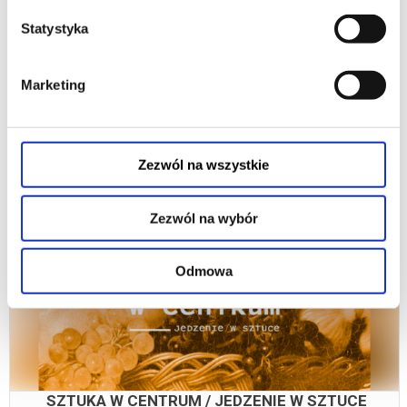
Statystyka
SZTUKA W CENTRUM / ANDY WARHOL
Marketing
Andy Warhol. Między sztuką a supermarketem.Najjaśniejsza gwiazda
pop-artu. Już za życia stał się legendą. Jak Marylin Monroe, którą
sportretował. Życie...
Zezwól na wszystkie
19.10.2026, Katowice
kup bilet
Zezwól na wybór
Odmowa
SZTUKA W CENTRUM / JEDZENIE W SZTUCE