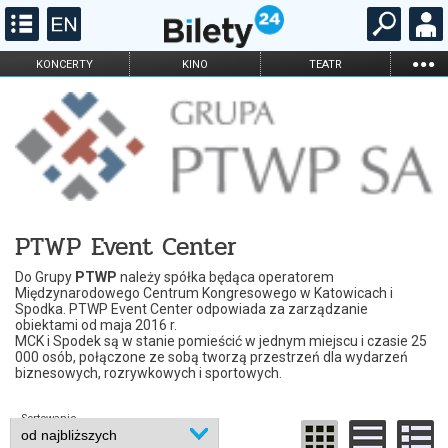
...
KONCERTY
KINO
TEATR
KABARET I
FILHARMONIA
OPERA I BALET
STAND-UP
DLA DZIECI
ONLINE
KARNETY
PTWP Event Center
Do Grupy
PTWP
należy spółka będąca operatorem
Międzynarodowego Centrum Kongresowego w Katowicach i
Spodka. PTWP Event Center odpowiada za zarządzanie
obiektami od maja 2016 r.
MCK i Spodek są w stanie pomieścić w jednym miejscu i czasie 25
000 osób, połączone ze sobą tworzą przestrzeń dla wydarzeń
biznesowych, rozrywkowych i sportowych.
Sortowanie