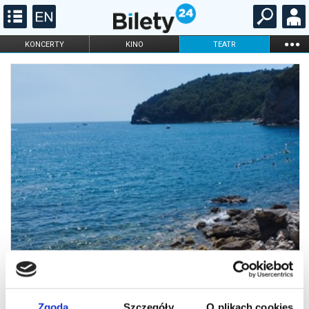
...
KONCERTY
KINO
TEATR
KABARET I
FILHARMONIA
OPERA I BALET
STAND-UP
DLA DZIECI
ONLINE
KARNETY
Zgoda
Szczegóły
O plikach cookies