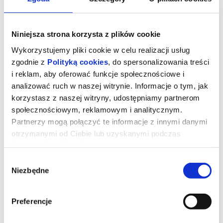
Niniejsza strona korzysta z plików cookie
Wykorzystujemy pliki cookie w celu realizacji usług
zgodnie z
Polityką cookies
, do spersonalizowania treści
i reklam, aby oferować funkcje społecznościowe i
analizować ruch w naszej witrynie. Informacje o tym, jak
korzystasz z naszej witryny, udostępniamy partnerom
społecznościowym, reklamowym i analitycznym.
WCZASY POD GRUSZĄ / wakacyjny
Partnerzy mogą połączyć te informacje z innymi danymi
spektakl muzyczny
otrzymanymi od Ciebie lub uzyskanymi podczas
korzystania z ich usług.
Wybór
Gdy nadciąga lato, w pewnej firmie każdy marzy o wakacjach.
Niezbędne
zgody
Co na to Prezes Wacław i jego małżonka Prezesowa Jadwiga?
Zobaczycie sami.
Zapraszamy na spektakl muzyczny pełen humoru i
niespodzianek.
Na scenie plejada aktorów Asz.Teatru:
Preferencje
Julita Banaśkiewicz / Tadeusz Sławomir Lisiecki / Marta
Stajkowska / Dariusz Stocki / Marta Szymaniuk / Roman Sliwka /
Klaudia Solarek / Marcin Tomasz Andrzejewski / Małgorzata