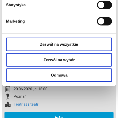
Bączkowska / Marta Szmytkowska / Wojciech Bartkowiak / Lidia
Statystyka
Kołodziajczak / oraz Hanna Umbreit / Artur Zakrzewski
Do zobaczenia.
www.aszteatr.pl
Marketing
*******
Bezpieczne zakupy w Bilety24. W przypadku odwołania
wydarzenia, gwarantujemy automatyczny zwrot środków
potwierdzony komunikatem wysyłanym na adres e-mail, podany
podczas zakupu.
Zezwól na wszystkie
Zezwól na wybór
Bilety na termin:
Odmowa
20.06.2026 , g. 18:00 (sobota)
20.06.2026 , g. 18:00
Poznań
Teatr asz.teatr
info