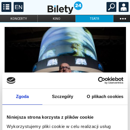
...
KONCERTY
KINO
TEATR
KABARET I
FILHARMONIA
OPERA I BALET
STAND-UP
DLA DZIECI
ONLINE
KARNETY
Zgoda
Szczegóły
O plikach cookies
Niniejsza strona korzysta z plików cookie
Wykorzystujemy pliki cookie w celu realizacji usług