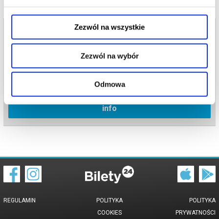
Zezwól na wszystkie
Bilety na termin:
20.10.2022 , g. 19:00 (czwartek)
Zezwól na wybór
20.10.2022 , g. 19:00
Lublin
Studio TVP Lublin
Odmowa
info
REGULAMIN
POLITYKA
POLITYKA
COOKIES
PRYWATNOŚCI