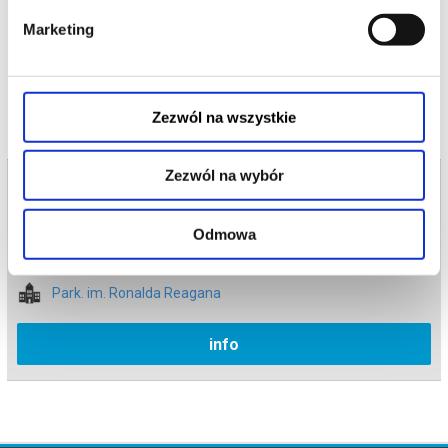
*******
Marketing
Bezpieczne zakupy w Bilety24. W przypadku odwołania
czytaj więcej o
wydarzenia, gwarantujemy automatyczny zwrot środków
wydarzeniu
potwierdzony komunikatem wysyłanym na adres e-mail, podany
podczas zakupu.
Zezwól na wszystkie
Zezwól na wybór
Bilety na termin:
12.07.2025 , g. 14:00 (sobota)
Odmowa
12.07.2025 , g. 14:00
Gdańsk
Park. im. Ronalda Reagana
info