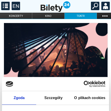
...
KONCERTY
KINO
TEATR
KABARET I
FILHARMONIA
OPERA I BALET
STAND-UP
DLA DZIECI
ONLINE
KARNETY
Zgoda
Szczegóły
O plikach cookies
FETA 2025 | Muzikanty „Objazdowe
nieme kino”