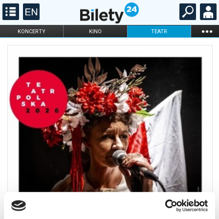
...
KONCERTY
KINO
TEATR
KABARET I
FILHARMONIA
OPERA I BALET
STAND-UP
DLA DZIECI
ONLINE
KARNETY