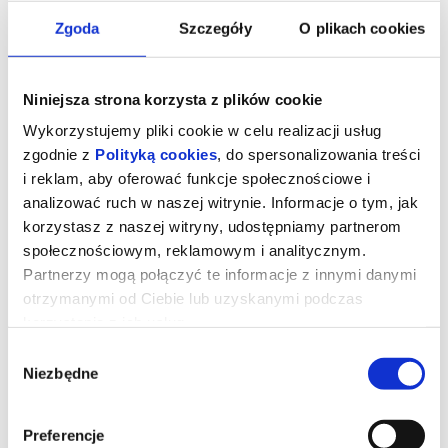
Zgoda
Szczegóły
O plikach cookies
Niniejsza strona korzysta z plików cookie
Wykorzystujemy pliki cookie w celu realizacji usług
zgodnie z
Polityką cookies
, do spersonalizowania treści
i reklam, aby oferować funkcje społecznościowe i
analizować ruch w naszej witrynie. Informacje o tym, jak
korzystasz z naszej witryny, udostępniamy partnerom
społecznościowym, reklamowym i analitycznym.
Partnerzy mogą połączyć te informacje z innymi danymi
Teatr Polska 2026: „Maryla. Ku
otrzymanymi od Ciebie lub uzyskanymi podczas
przestrodze”
korzystania z ich usług.
Wybór
Niezbędne
zgody
Nagradzany na międzynarodowych festiwalach teatralnych za grę
aktorską, scenografię i rekwizyty, monodram „Maryla” to opowieść
o Marii Kwaśniewskiej, polskiej lekkoatletce, która jako jedyna
zawodniczka nie wykonała nazistowskiego gestu pozdrowienia
Preferencje
Hitlera. Wydarzyło się to podczas Olimpiady w Berlinie w 1936