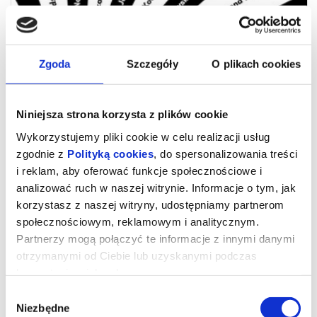
Zgoda
Szczegóły
O plikach cookies
Niniejsza strona korzysta z plików cookie
Wykorzystujemy pliki cookie w celu realizacji usług
zgodnie z
Polityką cookies
, do spersonalizowania treści
i reklam, aby oferować funkcje społecznościowe i
analizować ruch w naszej witrynie. Informacje o tym, jak
Wieloryb
korzystasz z naszej witryny, udostępniamy partnerom
społecznościowym, reklamowym i analitycznym.
Partnerzy mogą połączyć te informacje z innymi danymi
Teatr Na Moście – pokaz spektaklu „Wieloryb”
otrzymanymi od Ciebie lub uzyskanymi podczas
Teatr Na Moście zaprasza na spektakl „Wieloryb”, a bazę dla niego
korzystania z ich usług.
stanowi słuchowisko Jana Brzechwy oraz jeden z utworów Wandy
Chotomskiej.
Wybór
Młodzi aktorzy zabierają widzów do świata, który czasem mieni
się kolorami, innym razem zatrzymuje na czerni i bieli. Pokazują,
Niezbędne
zgody
jak reagujemy na wypełniające go informacje i jak przekazujemy