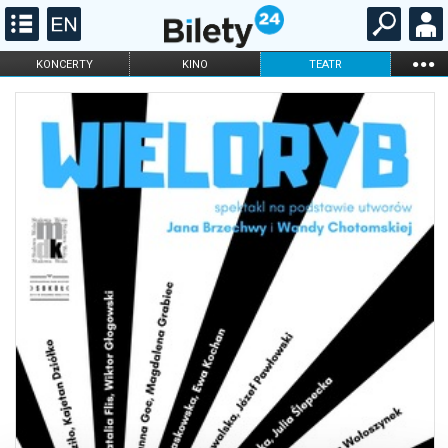
...
KONCERTY
KINO
TEATR
KABARET I
FILHARMONIA
OPERA I BALET
STAND-UP
DLA DZIECI
ONLINE
KARNETY