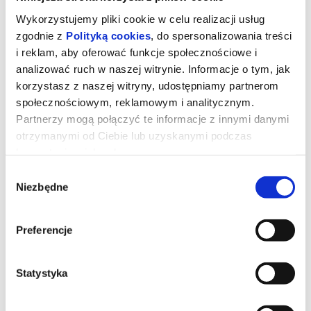
Wykorzystujemy pliki cookie w celu realizacji usług
zgodnie z
Polityką cookies
, do spersonalizowania treści
i reklam, aby oferować funkcje społecznościowe i
analizować ruch w naszej witrynie. Informacje o tym, jak
korzystasz z naszej witryny, udostępniamy partnerom
społecznościowym, reklamowym i analitycznym.
Partnerzy mogą połączyć te informacje z innymi danymi
otrzymanymi od Ciebie lub uzyskanymi podczas
korzystania z ich usług.
Wybór
Niezbędne
zgody
Toy Story 5
Preferencje
Kowboj Chudy wraz z przyjaciółmi mierzy się z nową technologią
popularną wśród dzieci.
Statystyka
*******
Bezpieczne zakupy w Bilety24. W przypadku odwołania
wydarzenia, gwarantujemy automatyczny zwrot środków