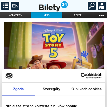
...
KONCERTY
KINO
TEATR
KABARET I
FILHARMONIA
OPERA I BALET
STAND-UP
DLA DZIECI
ONLINE
KARNETY
Zgoda
Szczegóły
O plikach cookies
Niniejsza strona korzysta z plików cookie