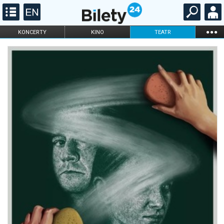
...
KONCERTY
KINO
TEATR
KABARET I
FILHARMONIA
OPERA I BALET
STAND-UP
DLA DZIECI
ONLINE
KARNETY