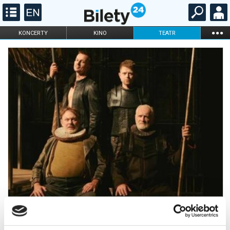
...
KONCERTY
KINO
TEATR
KABARET I
FILHARMONIA
OPERA I BALET
STAND-UP
DLA DZIECI
ONLINE
KARNETY
Historia Henryka IV