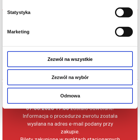
Statystyka
Bilety na termin:
07.06.2026 , g. 17:00 (niedziela)
Marketing
07.06.2026 , g. 17:00
Warszawa
Teatr Polski im. Arnolda Szyfmana...
Zezwól na wszystkie
ODWOŁANE
Zezwól na wybór
UWAGA!
Odmowa
Wydarzenie
"Historia Henryka IV"
z dnia
07.06.2026 17:00
zostało odwołane!
Informacja o procedurze zwrotu została
wysłana na adres e-mail podany przy
zakupie.
Bilety zakupione w punktach stacjonarnych