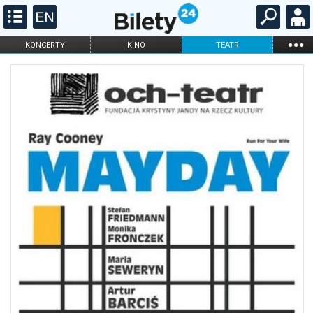
...
KONCERTY
KINO
TEATR
KABARET I
FILHARMONIA
OPERA I BALET
STAND-UP
DLA DZIECI
ONLINE
KARNETY