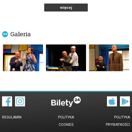
od 95,00 pln
więcej
kup bilet
Galeria
MAYDAY
08.10.2026 , g. 19:00
Warszawa
Och-Teatr w Warszawie
od 95,00 pln
kup bilet
MAYDAY
01.12.2026 , g. 19:00
REGULAMIN
POLITYKA
POLITYKA
COOKIES
PRYWATNOŚCI
Warszawa